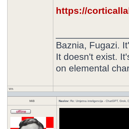
https://corticall
______________
Baznia, Fugazi. It'
It doesn't exist. It
on elemental chart.
Vrh
MiB
Naslov:
Re: Umjetna inteligencija - ChatGPT, Grok,