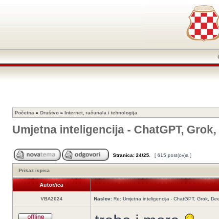
Početna
»
Društvo
»
Internet, računala i tehnologija
Umjetna inteligencija - ChatGPT, Grok
Stranica:
24
/
25
.
[ 615 post(ov)a ]
Prikaz ispisa
Autor/ica
VBA2024
Naslov:
Re: Umjetna inteligencija - ChatGPT, Grok, De