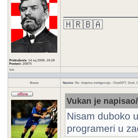
_____________
🇭🇷🇧🇦
Pridružen/a:
14 ruj 2009, 16:26
Postovi:
20975
Vrh
Brane
Naslov:
Re: Umjetna inteligencija - ChatGPT, Grok,
Vukan je napisao/
Nisam duboko u t
programeri u za