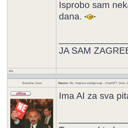
Isprobo sam neka
dana.
_____________
JA SAM ZAGREB 
Vrh
Graničar Jozo
Naslov:
Re: Umjetna inteligencija - ChatGPT, Grok,
Ima AI za sva pi
_____________