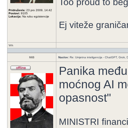
Too proud to beg,
Pridružen/a:
23 pro 2009, 14:42
Postovi:
9105
Lokacija:
Na rubu egzistencije
Ej viteže graniča
Vrh
MiB
Naslov:
Re: Umjetna inteligencija - ChatGPT, Grok,
Panika među 
moćnog AI mo
opasnost"
MINISTRI financij