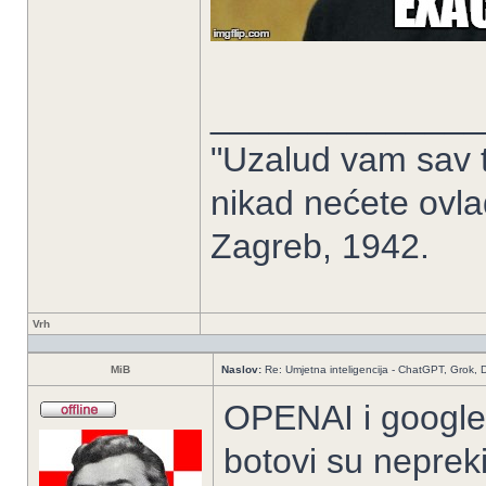
______________
"Uzalud vam sav t
nikad nećete ovlad
Zagreb, 1942.
Vrh
MiB
Naslov:
Re: Umjetna inteligencija - ChatGPT, Grok,
OPENAI i google 
botovi su nepreki