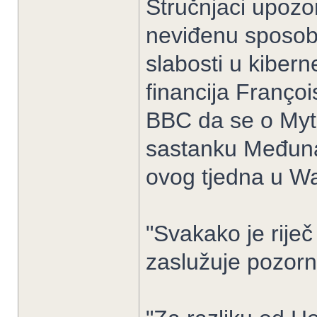
Stručnjaci upoz
neviđenu sposobno
slabosti u kibern
financija Franço
BBC da se o Myth
sastanku Međun
ovog tjedna u W
"Svakako je rije
zaslužuje pozorno