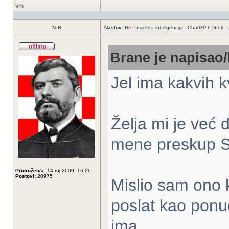
Vrh
MiB
Naslov:
Re: Umjetna inteligencija - ChatGPT, Grok,
Brane je napisao/
Jel ima kakvih kv
Želja mi je već 
mene preskup S
Pridružen/a:
14 ruj 2009, 16:26
Postovi:
20975
Mislio sam ono 
poslat kao ponu
ima.