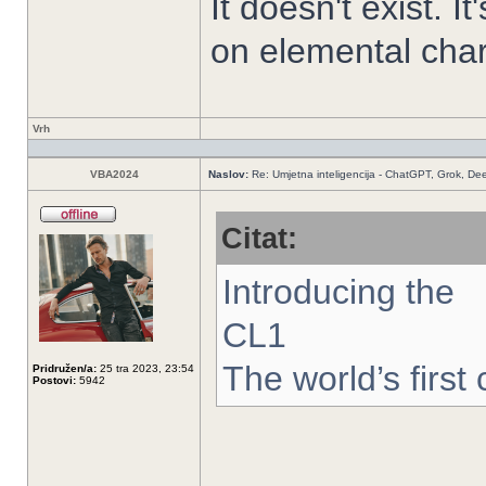
It doesn't exist. It
on elemental chart.
Vrh
VBA2024
Naslov:
Re: Umjetna inteligencija - ChatGPT, Grok, De
Citat:
Introducing the
CL1
The world’s first
Pridružen/a:
25 tra 2023, 23:54
Postovi:
5942