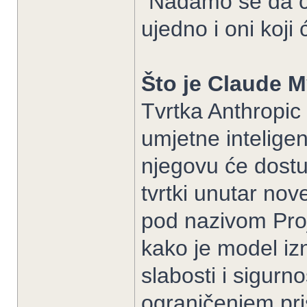
"Nadamo se da će 
ujedno i oni koji ć
Što je Claude 
Tvrtka Anthropic
umjetne intelige
njegovu će dostu
tvrtki unutar nove
pod nazivom Proje
kako je model izn
slabosti i sigurn
ograničenjem pris