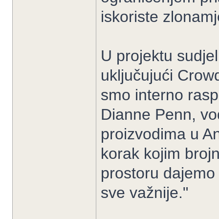
iskoriste zlonamje
U projektu sudjelu
uključujući Crow
smo interno raspr
Dianne Penn, vodi
proizvodima u An
korak kojim broj
prostoru dajemo 
sve važnije."