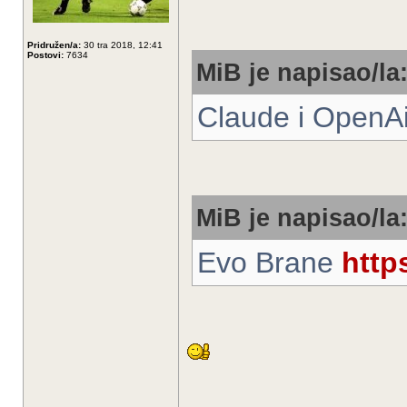
Pridružen/a:
30 tra 2018, 12:41
Postovi:
7634
MiB je napisao/la
Claude i OpenA
MiB je napisao/la
Evo Brane
http