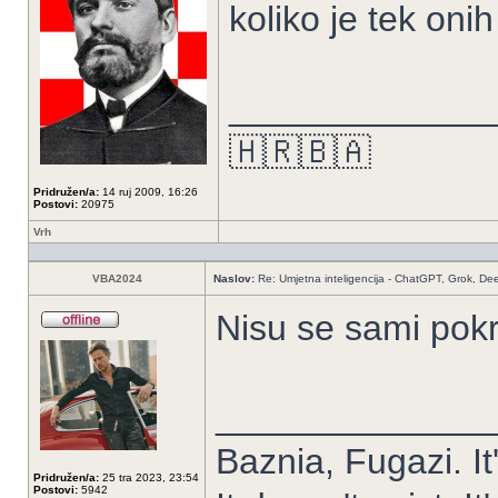
koliko je tek onih
_____________
🇭🇷🇧🇦
Pridružen/a:
14 ruj 2009, 16:26
Postovi:
20975
Vrh
VBA2024
Naslov:
Re: Umjetna inteligencija - ChatGPT, Grok, De
Nisu se sami pokr
______________
Baznia, Fugazi. It'
Pridružen/a:
25 tra 2023, 23:54
Postovi:
5942