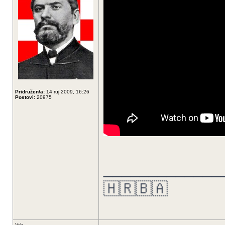
Pridružen/a:
14 ruj 2009, 16:26
Postovi:
20975
_____________
🇭🇷🇧🇦
Vrh