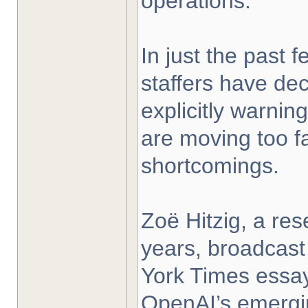
operations.
In just the past 
staffers have dec
explicitly warnin
are moving too f
shortcomings.
Zoë Hitzig, a re
years, broadcast
York Times essay
OpenAI’s emergin