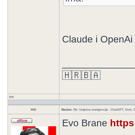
Claude i OpenAi
_____________
🇭🇷🇧🇦
Vrh
MiB
Naslov:
Re: Umjetna inteligencija - ChatGPT, Grok,
Evo Brane
https