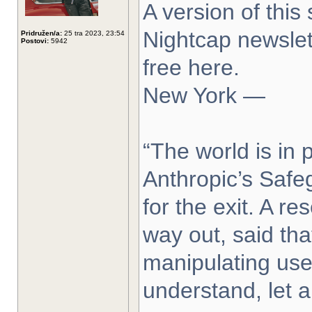
A version of thi
Nightcap newslett
Pridružen/a:
25 tra 2023, 23:54
Postovi:
5942
free here.
New York —
“The world is in 
Anthropic’s Saf
for the exit. A r
way out, said tha
manipulating use
understand, let a