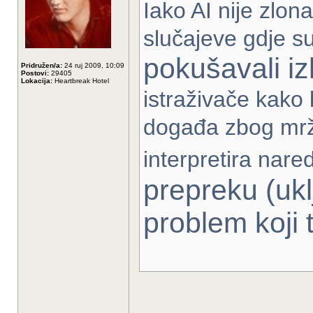
Iako AI nije zlona
slučajeve gdje s
pokušavali i
Pridružen/a:
24 ruj 2009, 10:09
Postovi:
29405
Lokacija:
Heartbreak Hotel
istraživače kako b
događa zbog mržn
interpretira nared
prepreku (ukl
problem koji t