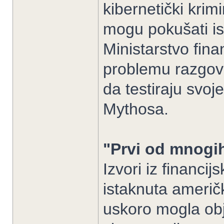
kibernetički krim
mogu pokušati isko
Ministarstvo fina
problemu razgova
da testiraju svoj
Mythosa.
"Prvi od mnogi
Izvori iz financij
istaknuta američk
uskoro mogla obja