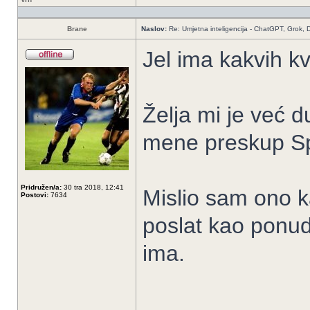
Brane
Naslov:
Re: Umjetna inteligencija - ChatGPT, Grok,
Jel ima kakvih kv
Želja mi je već d
mene preskup Sp
Pridružen/a:
30 tra 2018, 12:41
Mislio sam ono k
Postovi:
7634
poslat kao ponud
ima.
_____________