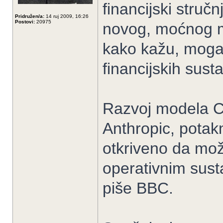
financijski stručn
Pridružen/a:
14 ruj 2009, 16:26
Postovi:
20975
novog, moćnog mo
kako kažu, mogao
financijskih sust
Razvoj modela Cl
Anthropic, potak
otkriveno da mož
operativnim sust
piše BBC.