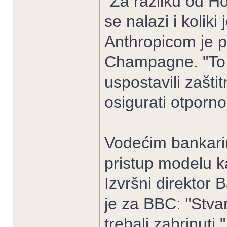
"Za razliku od H
se nalazi i kolik
Anthropicom je 
Champagne. "To 
uspostavili zašt
osigurati otporno
Vodećim bankari
pristup modelu ka
Izvršni direktor 
je za BBC: "Stvar
trebali zabrinuti."