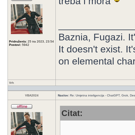
treba i mora
______________
Baznia, Fugazi. It'
Pridružen/a:
25 tra 2023, 23:54
Postovi:
5942
It doesn't exist. It
on elemental chart.
Vrh
VBA2024
Naslov:
Re: Umjetna inteligencija - ChatGPT, Grok, De
Citat: