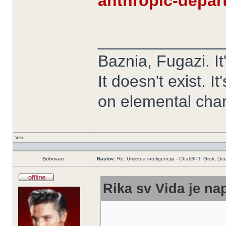
anthropic-depar
______________
Baznia, Fugazi. It'
It doesn't exist. It
on elemental chart.
Vrh
Bobovac
Naslov:
Re: Umjetna inteligencija - ChatGPT, Grok, De
Rika sv Vida je nap