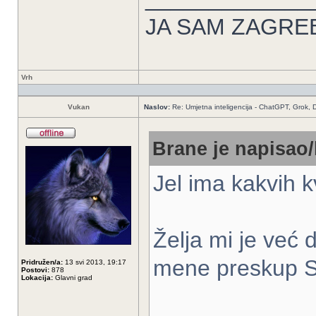
JA SAM ZAGREB 
Vrh
Vukan
Naslov:
Re: Umjetna inteligencija - ChatGPT, Grok,
Brane je napisao/
Jel ima kakvih kv
Želja mi je već 
mene preskup S
Pridružen/a:
13 svi 2013, 19:17
Postovi:
878
Lokacija:
Glavni grad