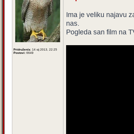
Ima je veliku najavu z
nas.
Pogleda san film na T
Pridružen/a:
14 sij 2013, 22:25
Postovi:
6649