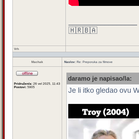
_________________
🇭🇷🇧🇦
Vrh
Machak
Naslov:
Re: Preporuka za filmove
daramo je napisao/la:
Pridružen/a:
26 vel 2025, 11:43
Postovi:
5905
Je li itko gledao ovu