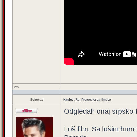
Vrh
Bobovac
Naslov:
Re: Preporuka za filmove
Odgledah onaj srpsko-h
Loš film. Sa lošim humor