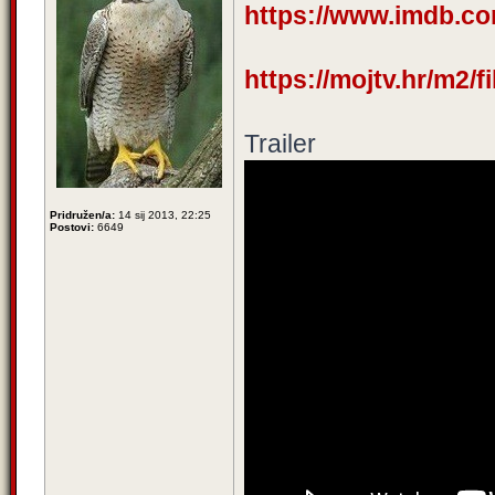
https://www.imdb.com
https://mojtv.hr/m2/
Trailer
Pridružen/a:
14 sij 2013, 22:25
Postovi:
6649