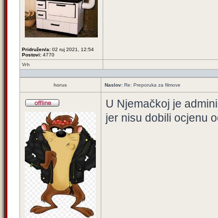
Pridružen/a:
02 ruj 2021, 12:54
Postovi:
4770
Vrh
horus
Naslov:
Re: Preporuka za filmove
U Njemačkoj je adminis
jer nisu dobili ocjenu 