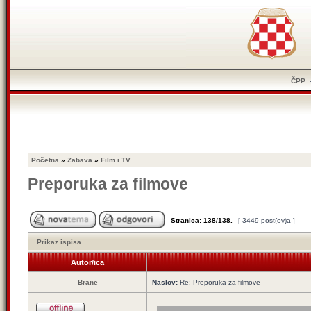
ČPP
Početna
»
Zabava
»
Film i TV
Preporuka za filmove
Stranica:
138
/
138
.
[ 3449 post(ov)a ]
Prikaz ispisa
Autor/ica
Brane
Naslov:
Re: Preporuka za filmove