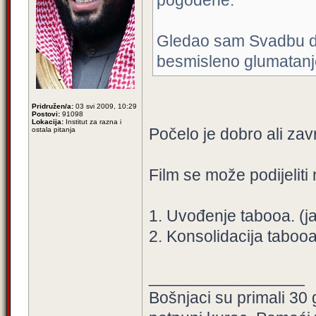
pogođene.
Gledao sam Svadbu do 
besmisleno glumatanje 
Pridružen/a:
03 svi 2009, 10:29
Postovi:
91098
Lokacija:
Institut za razna i
Počelo je dobro ali zav
ostala pitanja
Film se može podijeliti 
1. Uvođenje tabooa. (
2. Konsolidacija tabooa
_________________
Bošnjaci su primali 30