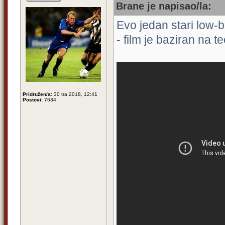
Brane je napisao/la:
Evo jedan stari low-
- film je baziran na te
Pridružen/a:
30 tra 2018, 12:41
Postovi:
7634