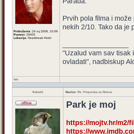
Parada.
Prvih pola filma i može
nekih 2/10. Tako da je p
Pridružen/a:
24 ruj 2009, 10:09
Postovi:
29405
Lokacija:
Heartbreak Hotel
_________________
"Uzalud vam sav tisak 
ovladati", nadbiskup Al
Vrh
Sokolić
Naslov:
Re: Preporuka za filmove
Park je moj
https://mojtv.hr/m2/
https://www.imdb.com