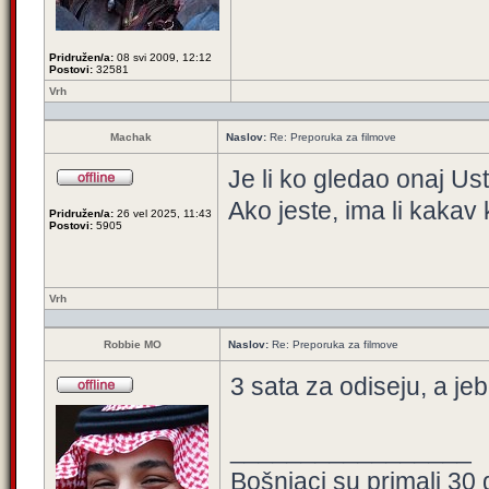
Pridružen/a:
08 svi 2009, 12:12
Postovi:
32581
Vrh
Machak
Naslov:
Re: Preporuka za filmove
Je li ko gledao onaj U
Ako jeste, ima li kaka
Pridružen/a:
26 vel 2025, 11:43
Postovi:
5905
Vrh
Robbie MO
Naslov:
Re: Preporuka za filmove
3 sata za odiseju, a je
_________________
Bošnjaci su primali 30