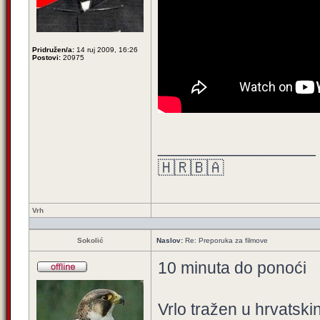
Pridružen/a:
14 ruj 2009, 16:26
Postovi:
20975
_________________
🇭🇷🇧🇦
Vrh
Sokolić
Naslov:
Re: Preporuka za filmove
10 minuta do ponoći
Vrlo tražen u hrvatsk