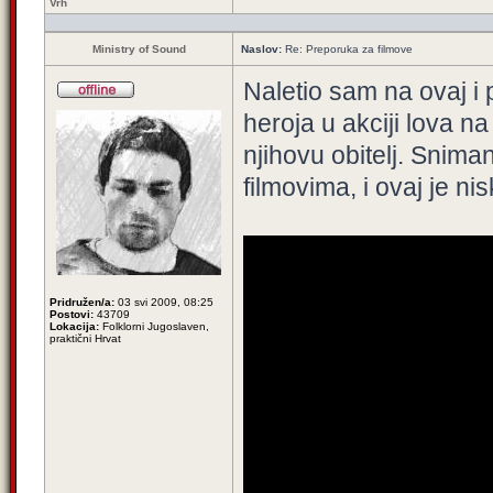
Vrh
Ministry of Sound
Naslov:
Re: Preporuka za filmove
Naletio sam na ovaj i p
heroja u akciji lova na
njihovu obitelj. Snima
filmovima, i ovaj je ni
Pridružen/a:
03 svi 2009, 08:25
Postovi:
43709
Lokacija:
Folklorni Jugoslaven,
praktični Hrvat