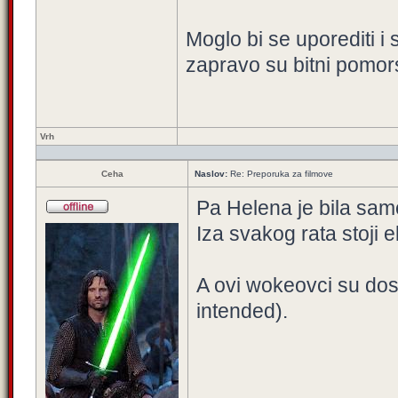
Moglo bi se uporediti i
zapravo su bitni pomors
Vrh
Ceha
Naslov:
Re: Preporuka za filmove
Pa Helena je bila samo
Iza svakog rata stoji e
A ovi wokeovci su dos
intended).