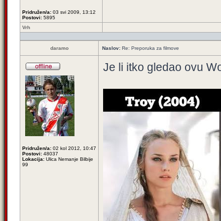
Pridružen/a:
03 svi 2009, 13:12
Postovi:
5895
Vrh
daramo
Naslov:
Re: Preporuka za filmove
Je li itko gledao ovu 
Pridružen/a:
02 kol 2012, 10:47
Postovi:
48037
Lokacija:
Ulica Nemanje Bilbije
99