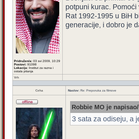
potpuni kurac. Pomoći
Rat 1992-1995 u BiH bio
generacije, i dobro je 
Pridružen/a:
03 svi 2009, 10:29
Postovi:
91098
Lokacija:
Institut za razna i
ostala pitanja
Vrh
Ceha
Naslov:
Re: Preporuka za filmove
Robbie MO je napisao/
3 sata za odiseju, a 