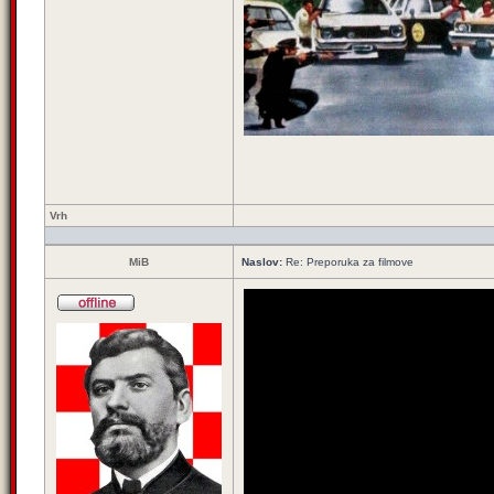
Vrh
MiB
Naslov:
Re: Preporuka za filmove