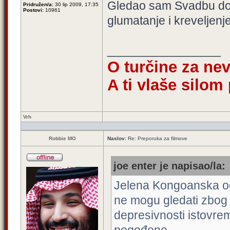
Gledao sam Svadbu do p
Pridružen/a:
30 lip 2009, 17:35
Postovi:
10961
glumatanje i kreveljenj
_________________
O turčine za ne
A ti vlaše silom
Vrh
Robbie MO
Naslov:
Re: Preporuka za filmove
joe enter je napisao/la:
Jelena Kongoanska od p
ne mogu gledati zbog 
depresivnosti istovre