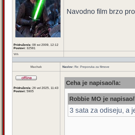
Navodno film brzo pr
Pridružen/a:
08 svi 2009, 12:12
Postovi:
32581
Vrh
Machak
Naslov:
Re: Preporuka za filmove
Ceha je napisao/la:
Pridružen/a:
26 vel 2025, 11:43
Postovi:
5905
Robbie MO je napisao/
3 sata za odiseju, a 