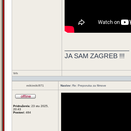
_________________
JA SAM ZAGREB !!!
Vrh
mikimiki971
Naslov:
Re: Preporuka za filmove
Pridružen/a:
23 stu 2025,
20:43
Postovi:
484