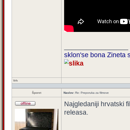
_________________
sklon'se bona Zineta s
Vrh
Šporet
Naslov:
Re: Preporuka za filmove
Najgledaniji hrvatski f
releasa.