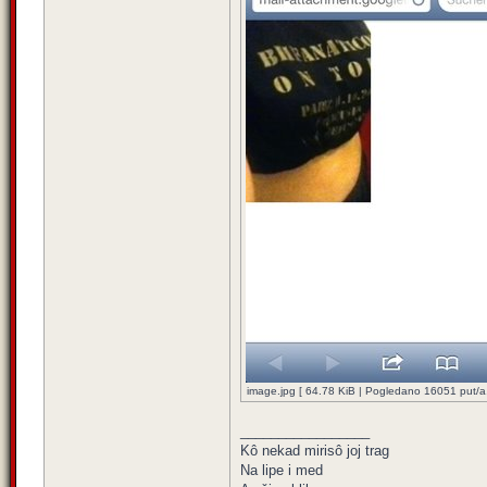
image.jpg [ 64.78 KiB | Pogledano 16051 put/a.
_________________
Kô nekad mirisô joj trag
Na lipe i med