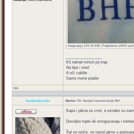
image.jpg [ 193.16 KiB | Pogledano 16041 put/a
_________________
Kô nekad mirisô joj trag
Na lipe i med
A oči caklile
Samo mene pratile
Vrh
SarajkaDjevojka
Naslov:
Re: Navijači reprezentacije BiH
Kapa i jakna su crne, a oznake su samo
Dovoljno tople ali omogućavaju i kretan
Šal se ističe, no ispod jakne u putovanj