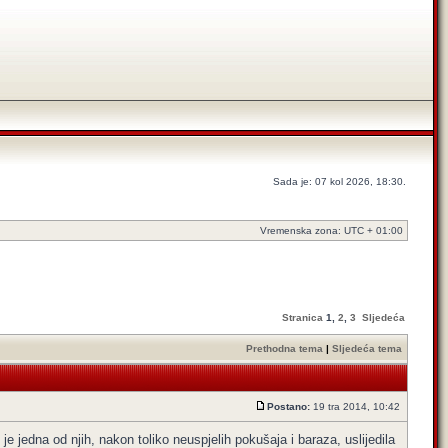
Sada je: 07 kol 2026, 18:30.
Vremenska zona: UTC + 01:00
Stranica
1
,
2
,
3
Sljedeća
Prethodna tema
|
Sljedeća tema
Postano:
19 tra 2014, 10:42
e jedna od njih, nakon toliko neuspjelih pokušaja i baraza, uslijedila