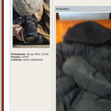
Privitak/ci:
Pridružen/a:
28 srp 2012, 23:08
Postovi:
22347
Lokacija:
među zvijezdama