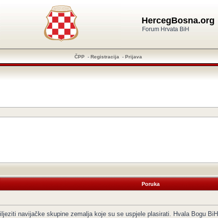
HercegBosna.org
Forum Hrvata BiH
ČPP
-
Registracija
-
Prijava
Poruka
eziti navijačke skupine zemalja koje su se uspjele plasirati. Hvala Bogu BiH j