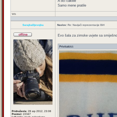
A oči caklile
Samo mene pratile
Vrh
SarajkaDjevojka
Naslov:
Re: Navijači reprezentacije BiH
Evo šala za zimske uvjete sa smije
Privitak/ci:
Pridružen/a:
28 srp 2012, 23:08
Postovi:
22347
Lokacija:
među zvijezdama