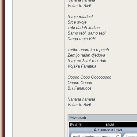
Nanana nanana
Volim te BiH!
Svoju mladost
Srce svoje
Tebi dadoh Jedina
Samo tebi, samo tebi
Draga moja BiH
Teško onom ko ti prijeti
Zemljo naših djedova
Svoj će život tebi dati
Vojska Fanatika
Ooooo Oooo Ooooooooo
Ooooo Ooooo
BH Fanaticos
Nanana nanana
Volim te BiH!.
Privitak/ci: