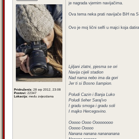
je nagrada vjernim navijačima.
Ova tema neka prati navijače BiH na SP
Ovo je moj lični selfi u majci koja dat
Ljiljani zlatni, pjesma se ori
Navija cijeli stadion
Nad nama nebo ima da gori
Jer ti si Bosno šampion.
Pridružen/a:
28 srp 2012, 23:08
Postovi:
22347
Poludi Cazin i Banja Luko
Lokacija:
među zvijezdama
Poludi šeher Saraj'vo
I gradu smoga i gradu soli
I majko Hercegovino.
Ooooo Oooo Ooooooooo
Ooooo Ooooo
Nanana nanana nanananana