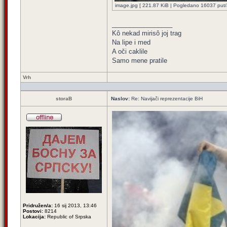
image.jpg [ 221.87 KiB | Pogledano 16037 put/a
_________________
Kô nekad mirisô joj trag
Na lipe i med
A oči caklile
Samo mene pratile
Vrh
storaB
Naslov:
Re: Navijači reprezentacije BiH
Pridružen/a:
16 sij 2013, 13:46
Postovi:
8214
Lokacija:
Republic of Srpska