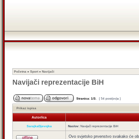
Početna
»
Sport
»
Navijači
Navijači reprezentacije BiH
Stranica:
1
/
3
.
[ 54 post(ov)a ]
Prikaz ispisa
Autor/ica
SarajkaDjevojka
Naslov:
Navijači reprezentacije BiH
Ovo svjetsko prvenstvo svakako će obilj