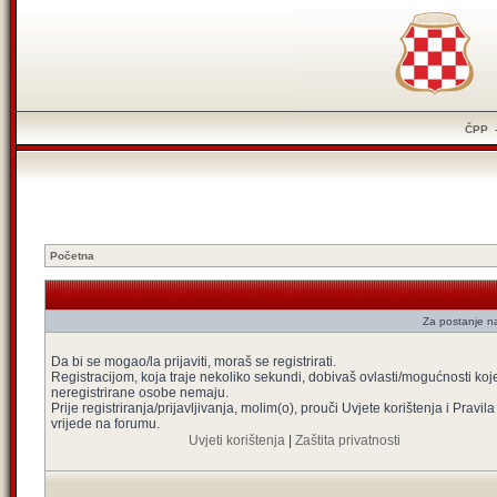
ČPP
Početna
Za postanje na
Da bi se mogao/la prijaviti, moraš se registrirati.
Registracijom, koja traje nekoliko sekundi, dobivaš ovlasti/mogućnosti koj
neregistrirane osobe nemaju.
Prije registriranja/prijavljivanja, molim(o), prouči Uvjete korištenja i Pravila
vrijede na forumu.
Uvjeti korištenja
|
Zaštita privatnosti