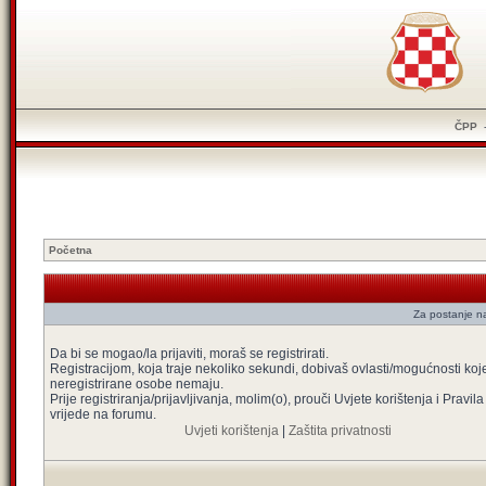
ČPP
Početna
Za postanje na
Da bi se mogao/la prijaviti, moraš se registrirati.
Registracijom, koja traje nekoliko sekundi, dobivaš ovlasti/mogućnosti koj
neregistrirane osobe nemaju.
Prije registriranja/prijavljivanja, molim(o), prouči Uvjete korištenja i Pravila
vrijede na forumu.
Uvjeti korištenja
|
Zaštita privatnosti