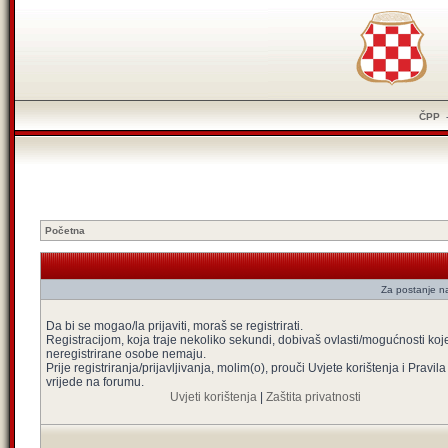
ČPP
Početna
Za postanje na
Da bi se mogao/la prijaviti, moraš se registrirati.
Registracijom, koja traje nekoliko sekundi, dobivaš ovlasti/mogućnosti koj
neregistrirane osobe nemaju.
Prije registriranja/prijavljivanja, molim(o), prouči Uvjete korištenja i Pravila
vrijede na forumu.
Uvjeti korištenja
|
Zaštita privatnosti