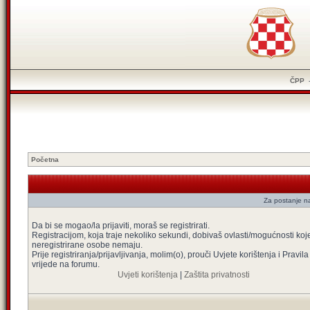
ČPP
Početna
Za postanje na
Da bi se mogao/la prijaviti, moraš se registrirati.
Registracijom, koja traje nekoliko sekundi, dobivaš ovlasti/mogućnosti koj
neregistrirane osobe nemaju.
Prije registriranja/prijavljivanja, molim(o), prouči Uvjete korištenja i Pravila
vrijede na forumu.
Uvjeti korištenja
|
Zaštita privatnosti