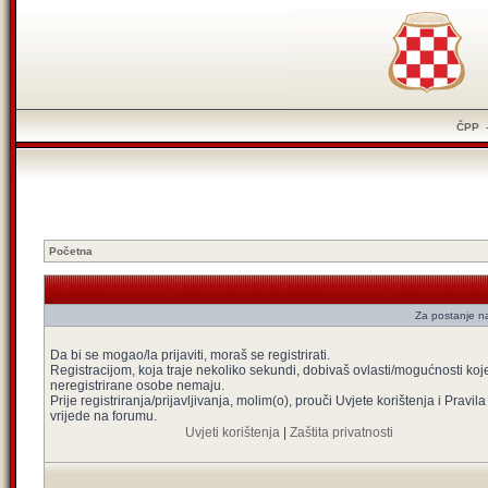
ČPP
Početna
Za postanje na
Da bi se mogao/la prijaviti, moraš se registrirati.
Registracijom, koja traje nekoliko sekundi, dobivaš ovlasti/mogućnosti koj
neregistrirane osobe nemaju.
Prije registriranja/prijavljivanja, molim(o), prouči Uvjete korištenja i Pravila
vrijede na forumu.
Uvjeti korištenja
|
Zaštita privatnosti