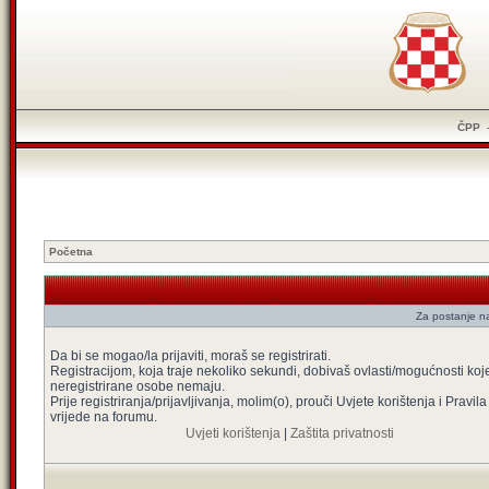
ČPP
Početna
Za postanje na
Da bi se mogao/la prijaviti, moraš se registrirati.
Registracijom, koja traje nekoliko sekundi, dobivaš ovlasti/mogućnosti koj
neregistrirane osobe nemaju.
Prije registriranja/prijavljivanja, molim(o), prouči Uvjete korištenja i Pravila
vrijede na forumu.
Uvjeti korištenja
|
Zaštita privatnosti