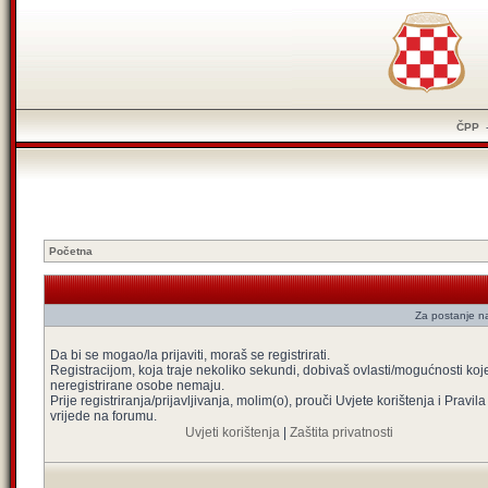
ČPP
Početna
Za postanje na
Da bi se mogao/la prijaviti, moraš se registrirati.
Registracijom, koja traje nekoliko sekundi, dobivaš ovlasti/mogućnosti koj
neregistrirane osobe nemaju.
Prije registriranja/prijavljivanja, molim(o), prouči Uvjete korištenja i Pravila
vrijede na forumu.
Uvjeti korištenja
|
Zaštita privatnosti