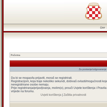
ČPP
Početna
Za postanje/odgovaranje 
Da bi se mogao/la prijaviti, moraš se registrirati.
Registracijom, koja traje nekoliko sekundi, dobivaš ovlasti/mogućnosti koj
neregistrirane osobe nemaju.
Prije registriranja/prijavljivanja, molim(o), prouči Uvjete korištenja i Pravila
vrijede na forumu.
Uvjeti korištenja
|
Zaštita privatnosti