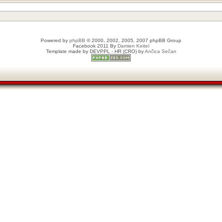
Powered by
phpBB
© 2000, 2002, 2005, 2007 phpBB Group
Facebook 2011 By
Damien Keitel
Template made by
DEVPPL
- HR (CRO) by
Ančica Sečan