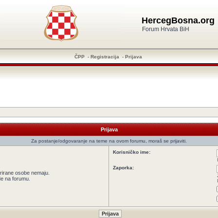
HercegBosna.org
Forum Hrvata BiH
ČPP
-
Registracija
-
Prijava
Prijava
Za postanje/odgovaranje na teme na ovom forumu, moraš se prijaviti.
Korisničko ime:
Zaporka:
strirane osobe nemaju.
ede na forumu.