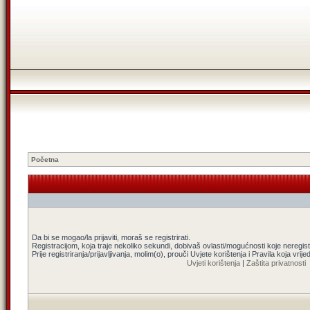
Početna
Da bi se mogao/la prijaviti, moraš se registrirati.
Registracijom, koja traje nekoliko sekundi, dobivaš ovlasti/mogućnosti koje neregi
Prije registriranja/prijavljivanja, molim(o), prouči Uvjete korištenja i Pravila koja vrij
Uvjeti korištenja
|
Zaštita privatnosti