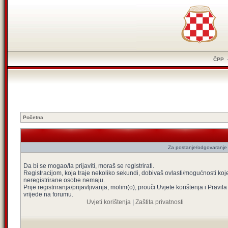
ČPP
Početna
Za postanje/odgovaranje 
Da bi se mogao/la prijaviti, moraš se registrirati.
Registracijom, koja traje nekoliko sekundi, dobivaš ovlasti/mogućnosti koj
neregistrirane osobe nemaju.
Prije registriranja/prijavljivanja, molim(o), prouči Uvjete korištenja i Pravila
vrijede na forumu.
Uvjeti korištenja
|
Zaštita privatnosti