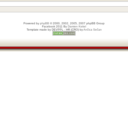
Powered by
phpBB
© 2000, 2002, 2005, 2007 phpBB Group
Facebook 2011 By
Damien Keitel
Template made by
DEVPPL
- HR (CRO) by
Ančica Sečan