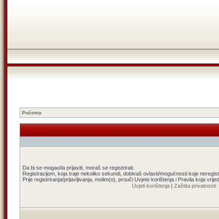
Početna
Da bi se mogao/la prijaviti, moraš se registrirati.
Registracijom, koja traje nekoliko sekundi, dobivaš ovlasti/mogućnosti koje neregi
Prije registriranja/prijavljivanja, molim(o), prouči Uvjete korištenja i Pravila koja vrij
Uvjeti korištenja
|
Zaštita privatnosti