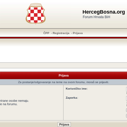
HercegBosna.org
Forum Hrvata BiH
ČPP
-
Registracija
-
Prijava
Prijava
Za postanje/odgovaranje na teme na ovom forumu, moraš se prijaviti.
Korisničko ime:
Zaporka:
strirane osobe nemaju.
ede na forumu.