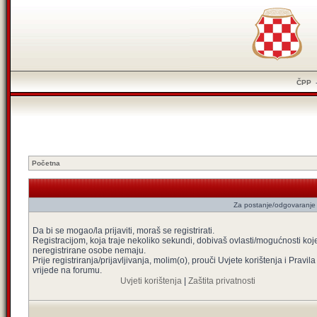
ČPP
Početna
Za postanje/odgovaranje 
Da bi se mogao/la prijaviti, moraš se registrirati.
Registracijom, koja traje nekoliko sekundi, dobivaš ovlasti/mogućnosti koj
neregistrirane osobe nemaju.
Prije registriranja/prijavljivanja, molim(o), prouči Uvjete korištenja i Pravila
vrijede na forumu.
Uvjeti korištenja
|
Zaštita privatnosti