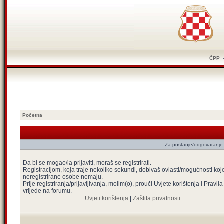
ČPP
Početna
Za postanje/odgovaranje 
Da bi se mogao/la prijaviti, moraš se registrirati.
Registracijom, koja traje nekoliko sekundi, dobivaš ovlasti/mogućnosti koj
neregistrirane osobe nemaju.
Prije registriranja/prijavljivanja, molim(o), prouči Uvjete korištenja i Pravila
vrijede na forumu.
Uvjeti korištenja
|
Zaštita privatnosti