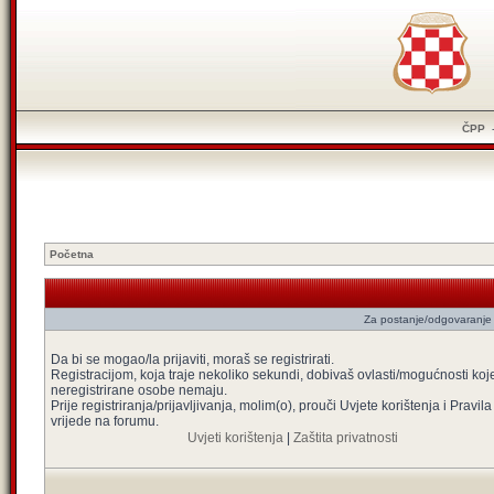
ČPP
Početna
Za postanje/odgovaranje 
Da bi se mogao/la prijaviti, moraš se registrirati.
Registracijom, koja traje nekoliko sekundi, dobivaš ovlasti/mogućnosti koj
neregistrirane osobe nemaju.
Prije registriranja/prijavljivanja, molim(o), prouči Uvjete korištenja i Pravila
vrijede na forumu.
Uvjeti korištenja
|
Zaštita privatnosti