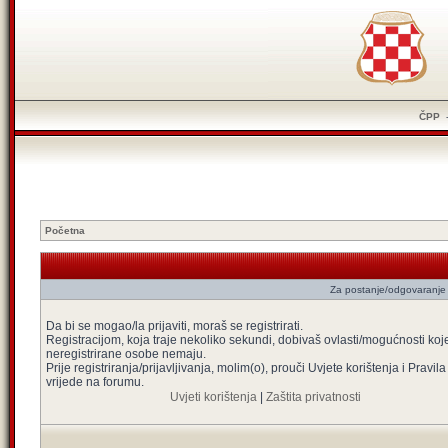
ČPP
Početna
Za postanje/odgovaranje 
Da bi se mogao/la prijaviti, moraš se registrirati.
Registracijom, koja traje nekoliko sekundi, dobivaš ovlasti/mogućnosti koj
neregistrirane osobe nemaju.
Prije registriranja/prijavljivanja, molim(o), prouči Uvjete korištenja i Pravila
vrijede na forumu.
Uvjeti korištenja
|
Zaštita privatnosti