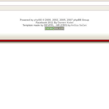
Powered by
phpBB
© 2000, 2002, 2005, 2007 phpBB Group
Facebook 2011 By
Damien Keitel
Template made by
DEVPPL
- HR (CRO) by
Ančica Sečan