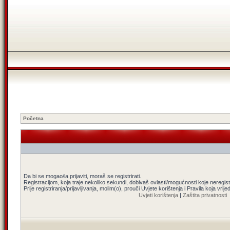
Početna
Da bi se mogao/la prijaviti, moraš se registrirati.
Registracijom, koja traje nekoliko sekundi, dobivaš ovlasti/mogućnosti koje neregi
Prije registriranja/prijavljivanja, molim(o), prouči Uvjete korištenja i Pravila koja vrij
Uvjeti korištenja
|
Zaštita privatnosti