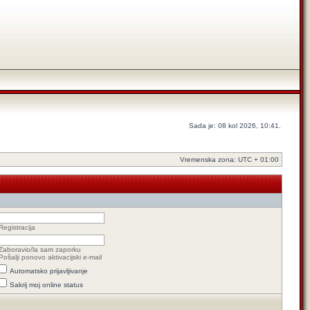
Sada je: 08 kol 2026, 10:41.
Vremenska zona: UTC + 01:00
Registracija
Zaboravio/la sam zaporku
Pošalji ponovo aktivacijski e-mail
Automatsko prijavljivanje
Sakrij moj online status