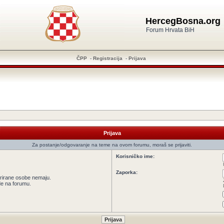
HercegBosna.org
Forum Hrvata BiH
ČPP
-
Registracija
-
Prijava
Prijava
Za postanje/odgovaranje na teme na ovom forumu, moraš se prijaviti.
Korisničko ime:
Zaporka:
strirane osobe nemaju.
ede na forumu.