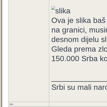
Ova je slika ba
na granici, mus
desnom dijelu sl
Gleda prema zlo
150.000 Srba koj
____________
Srbi su mali nar
Vrh