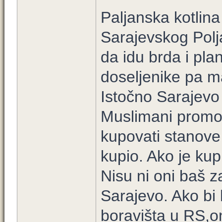
Paljanska kotlina
Sarajevskog Polja
da idu brda i pla
doseljenike pa ma
Istočno Sarajevo 
Muslimani promo
kupovati stanove u
kupio. Ako je ku
Nisu ni oni baš za
Sarajevo. Ako bi ht
boravišta u RS,on