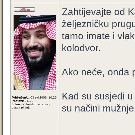
Zahtijevajte od 
željezničku prug
tamo imate i vlak
kolodvor.
Ako neće, onda p
Kad su susjedi 
Pridružen/a:
03 svi 2009, 10:29
Postovi:
91109
Lokacija:
Institut za razna i
su načini mužnje
ostala pitanja
_____________