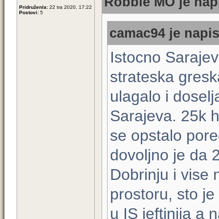
Robbie MO je napi
Pridružen/a:
22 tra 2020, 17:22
Postovi:
5
camac94 je napis
Istocno Sarajev
strateska gresk
ulagalo i doselja
Sarajeva. 25k hi
se opstalo pore
dovoljno je da 2
Dobrinju i vis
prostoru, sto je
u IS jeftinija a