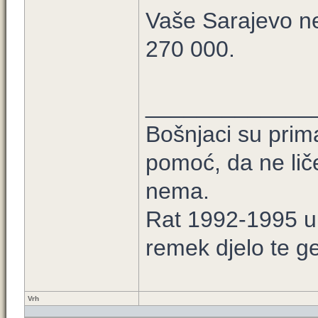
Vaše Sarajevo n
270 000.
_____________
Bošnjaci su prim
pomoć, da ne lič
nema.
Rat 1992-1995 u B
remek djelo te ge
Vrh