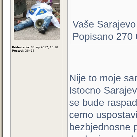
Vaše Sarajevo
Popisano 270 
Pridružen/a:
08 srp 2017, 10:10
Postovi:
36464
Nije to moje s
Istocno Sarajev
se bude raspada
cemo uspostavit
bezbjednosne pe