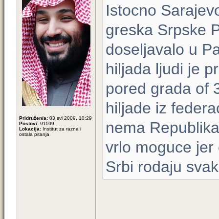
Istocno Sarajevo
greska Srpske Po
doseljavalo u Pal
hiljada ljudi je 
pored grada of 3
hiljade iz federa
Pridružen/a:
03 svi 2009, 10:29
nema Republika 
Postovi:
91109
Lokacija:
Institut za razna i
ostala pitanja
vrlo moguce jer c
Srbi rodaju svak