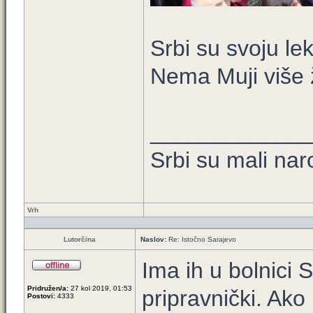
Srbi su svoju le
Nema Muji više 
____________
Srbi su mali nar
Vrh
Lutorčina
Naslov:
Re: Istočno Sarajevo
Ima ih u bolnici Sr
Pridružen/a:
27 kol 2019, 01:53
pripravnički. Ak
Postovi:
4333