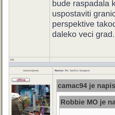
bude raspadala k
uspostaviti grani
perspektive takod
daleko veci grad.
Vrh
novovrijeme
Naslov:
Re: Istočno Sarajevo
camac94 je napis
Robbie MO je na