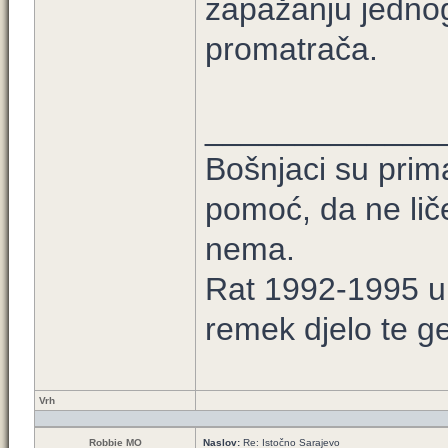
zapažanju jedno
promatrača.
_____________
Bošnjaci su prim
pomoć, da ne lič
nema.
Rat 1992-1995 u B
remek djelo te ge
Vrh
Robbie MO
Naslov:
Re: Istočno Sarajevo