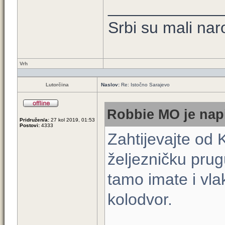
____________
Srbi su mali nar
Vrh
Lutorčina
Naslov:
Re: Istočno Sarajevo
Robbie MO je napi
Pridružen/a:
27 kol 2019, 01:53
Postovi:
4333
Zahtijevajte od
željezničku pru
tamo imate i vlak
kolodvor.