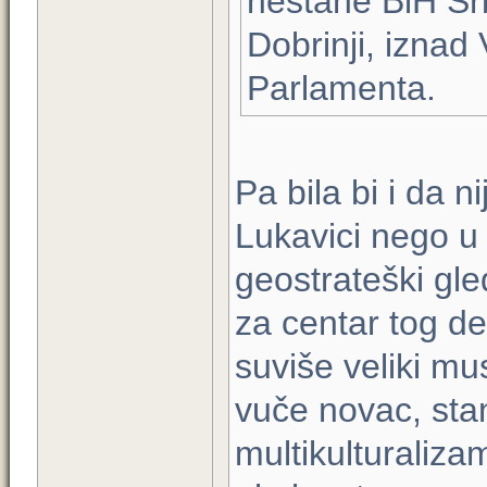
nestane BiH Srbi
Dobrinji, iznad
Parlamenta.
Pa bila bi i da 
Lukavici nego u
geostrateški gl
za centar tog d
suviše veliki mu
vuče novac, stan
multikulturaliza