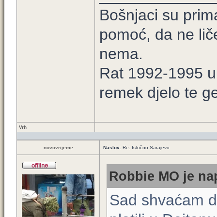
Bošnjaci su prim
pomoć, da ne lič
nema.
Rat 1992-1995 u B
remek djelo te ge
Vrh
novovrijeme
Naslov:
Re: Istočno Sarajevo
Robbie MO je nap
Sad shvaćam da