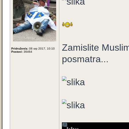
Zamislite Musli
Pridružen/a:
08 srp 2017, 10:10
Postovi:
36464
posmatra...