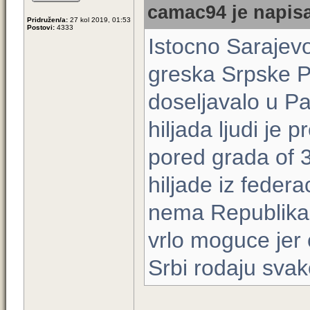
camac94 je napisa
Pridružen/a:
27 kol 2019, 01:53
Postovi:
4333
Istocno Sarajevo
greska Srpske Po
doseljavalo u Pal
hiljada ljudi je 
pored grada of 3
hiljade iz federa
nema Republika 
vrlo moguce jer c
Srbi rodaju svak