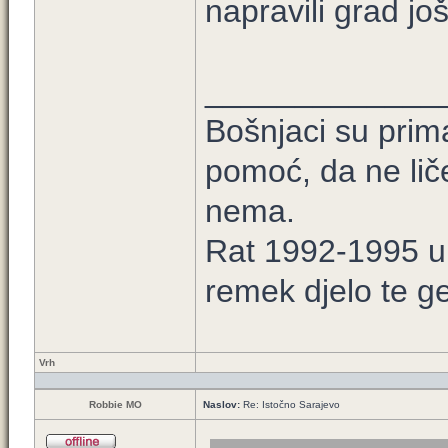
napravili grad još
_____________
Bošnjaci su prim
pomoć, da ne lič
nema.
Rat 1992-1995 u B
remek djelo te ge
Vrh
Robbie MO
Naslov:
Re: Istočno Sarajevo