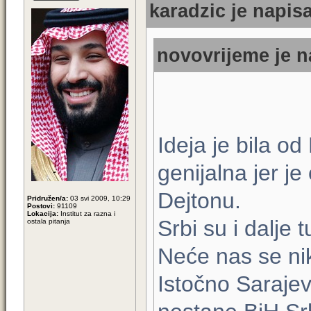
karadzic je napisa
novovrijeme je n
Ideja je bila o
genijalna jer j
Dejtonu.
Pridružen/a:
03 svi 2009, 10:29
Postovi:
91109
Lokacija:
Institut za razna i
Srbi su i dalje 
ostala pitanja
Neće nas se nika
Istočno Sarajev