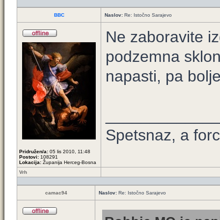
BBC
Naslov:
Re: Istočno Sarajevo
Ne zaboravite iz
podzemna skloni
napasti, pa bolj
____________
Spetsnaz, a forc
Pridružen/a:
05 lis 2010, 11:48
Postovi:
108291
Lokacija:
Županija Herceg-Bosna
Vrh
camac94
Naslov:
Re: Istočno Sarajevo