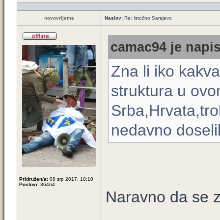
novovrijeme
Naslov:
Re: Istočno Sarajevo
camac94 je napis
Zna li iko kakv
struktura u ovo
Srba,Hrvata,trok
nedavno doselil
Pridružen/a:
08 srp 2017, 10:10
Postovi:
36464
Naravno da se 