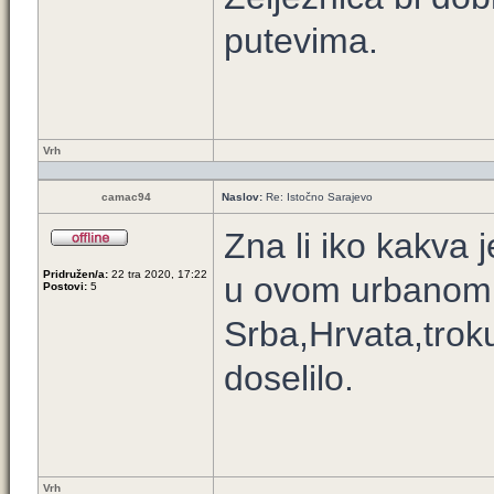
putevima.
Vrh
camac94
Naslov:
Re: Istočno Sarajevo
Zna li iko kakva 
Pridružen/a:
22 tra 2020, 17:22
u ovom urbanom d
Postovi:
5
Srba,Hrvata,troku
doselilo.
Vrh