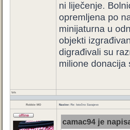
ni liječenje. Bol
opremljena po na
minijaturna u od
objekti izgrađiva
digrađivali su raz
milione donacija s
Vrh
Robbie MO
Naslov:
Re: Istočno Sarajevo
camac94 je napisa