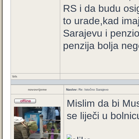
RS i da budu osi
to urade,kad imaj
Sarajevu i penzio
penzija bolja ne
Vrh
novovrijeme
Naslov:
Re: Istočno Sarajevo
Mislim da bi Mu
se liječi u bolnic