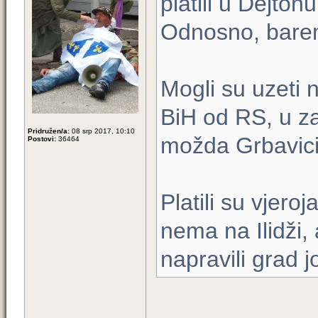
platili u Dejto
Odnosno, barem 
Mogli su uzeti n
BiH od RS, u za
Pridružen/a:
08 srp 2017, 10:10
možda Grbavici
Postovi:
36464
Platili su vjero
nema na Ilidži,
napravili grad j