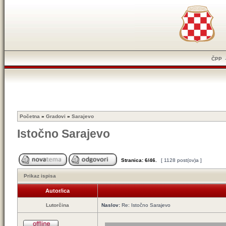
ČPP
Početna
»
Gradovi
»
Sarajevo
Istočno Sarajevo
Stranica:
6
/
46
.
[ 1128 post(ov)a ]
Prikaz ispisa
Autor/ica
Lutorčina
Naslov:
Re: Istočno Sarajevo