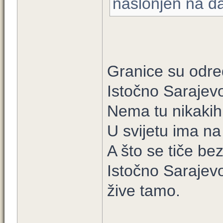
naslonjen na da
Granice su odre
Istočno Sarajev
Nema tu nikakih
U svijetu ima na
A što se tiče be
Istočno Sarajevo 
žive tamo.