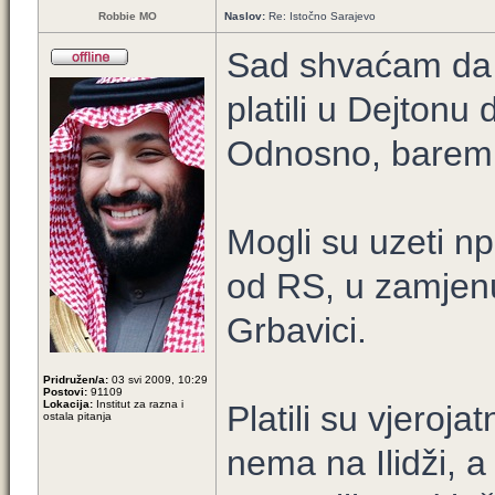
Robbie MO
Naslov:
Re: Istočno Sarajevo
Sad shvaćam da s
platili u Dejton
Odnosno, barem je
Mogli su uzeti np
od RS, u zamjenu
Grbavici.
Pridružen/a:
03 svi 2009, 10:29
Postovi:
91109
Lokacija:
Institut za razna i
Platili su vjeroja
ostala pitanja
nema na Ilidži, a