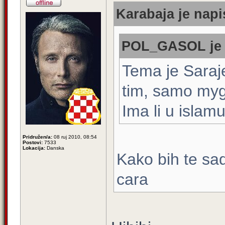
Karabaja je napi
POL_GASOL je n
Tema je Saraj
tim, samo mygu
Ima li u islam
Pridružen/a:
08 ruj 2010, 08:54
Postovi:
7533
Lokacija:
Danska
Kako bih te sa
cara