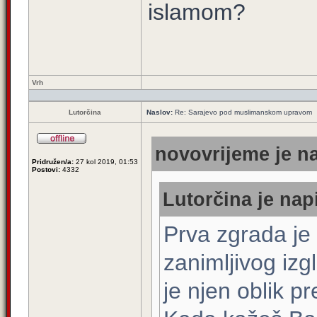
islamom?
Vrh
Lutorčina
Naslov:
Re: Sarajevo pod muslimanskom upravom
novovrijeme je na
Pridružen/a:
27 kol 2019, 01:53
Postovi:
4332
Lutorčina je nap
Prva zgrada je 
zanimljivog izg
je njen oblik p