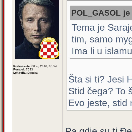
POL_GASOL je n
Tema je Saraj
tim, samo mygu
Ima li u islam
Pridružen/a:
08 ruj 2010, 08:54
Postovi:
7533
Lokacija:
Danska
Šta si ti? Jesi
Stid čega? To š
Evo jeste, stid
Pa gdje su ti Đ