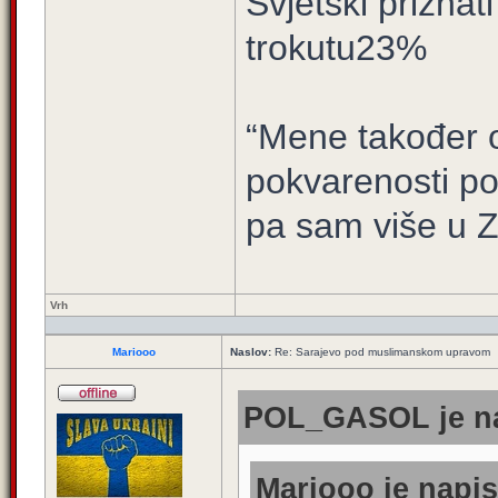
Svjetski prizna
trokutu23%
“Mene također ov
pokvarenosti po
pa sam više u 
Vrh
Mariooo
Naslov:
Re: Sarajevo pod muslimanskom upravom
POL_GASOL je na
Mariooo je napis