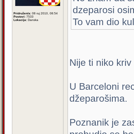
dzeparosi osi
Pridružen/a:
08 ruj 2010, 08:54
Postovi:
7533
To vam dio kul
Lokacija:
Danska
Nije ti niko kri
U Barceloni re
džeparošima.
Poznanik je za