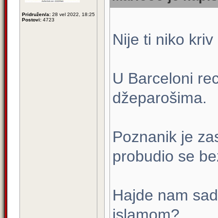
Pridružen/a:
28 vel 2022, 18:25
Postovi:
4723
Nije ti niko kri
U Barceloni re
džeparošima.
Poznanik je za
probudio se be
Hajde nam sad 
islamom?