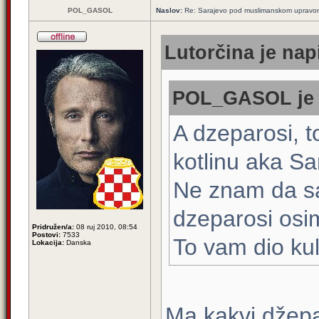
POL_GASOL
Naslov:
Re: Sarajevo pod muslimanskom upravo
Lutorčina je nap
POL_GASOL je n
A dzeparosi, 
kotlinu aka Sa
Ne znam da s
dzeparosi osi
Pridružen/a:
08 ruj 2010, 08:54
Postovi:
7533
To vam dio kul
Lokacija:
Danska
Ma kakvi džepa