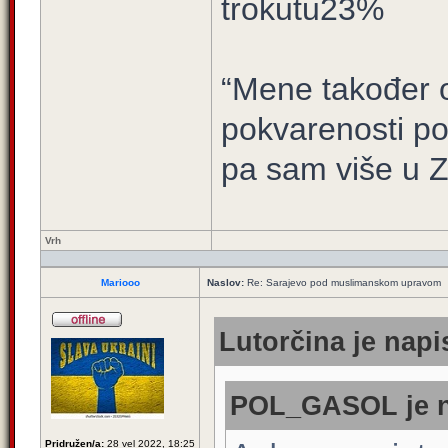
trokutu23%
“Mene također ov
pokvarenosti po
pa sam više u 
Vrh
Mariooo
Naslov:
Re: Sarajevo pod muslimanskom upravom
Lutorčina je napi
POL_GASOL je n
Pridružen/a:
28 vel 2022, 18:25