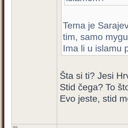
Tema je Saraje
tim, samo myguri
Ima li u islamu 
Šta si ti? Jesi 
Stid čega? To što
Evo jeste, stid m
Vrh