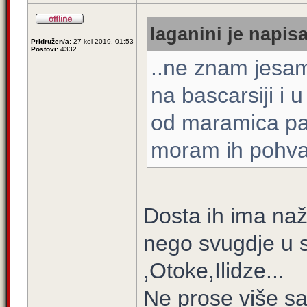
laganini je napisa
Pridružen/a:
27 kol 2019, 01:53
Postovi:
4332
..ne znam jesam
na bascarsiji i 
od maramica papi
moram ih pohvali
Dosta ih ima naž
nego svugdje u 
,Otoke,Ilidze...
Ne prose više s