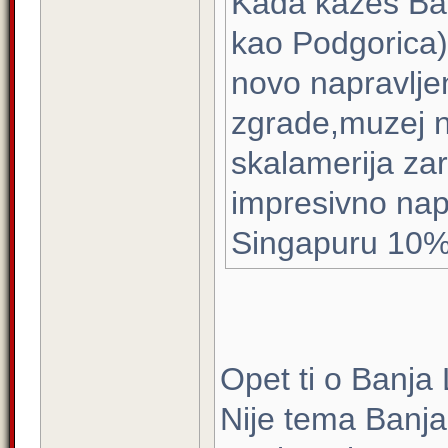
Kada kažeš Ban
kao Podgorica)
novo napravljen
zgrade,muzej n
skalamerija zar
impresivno napr
Singapuru 10%
Opet ti o Banja 
Nije tema Banja