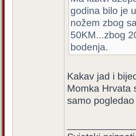
godina bilo je
nožem zbog sata
50KM...zbog 20
bodenja.
Kakav jad i bije
Momka Hrvata su
samo pogledao
____________