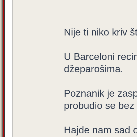
Nije ti niko kriv 
U Barceloni rec
džeparošima.
Poznanik je zas
probudio se bez 
Hajde nam sad ob