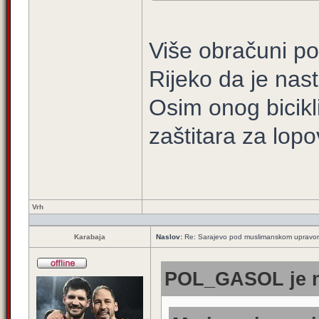
Više obračuni po
Rijeko da je nas
Osim onog bicikl
zaštitara za lop
Vrh
Karabaja
Naslov:
Re: Sarajevo pod muslimanskom upravo
POL_GASOL je n