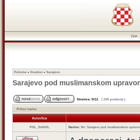
ČPP
Početna
»
Gradovi
»
Sarajevo
Sarajevo pod muslimanskom upravo
Stranica:
5
/
12
.
[ 288 post(ov)a ]
Prikaz ispisa
Autor/ica
POL_GASOL
Naslov:
Re: Sarajevo pod muslimanskom upravo