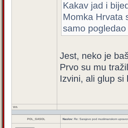
Kakav jad i bije
Momka Hrvata su
samo pogledao
Jest, neko je ba
Prvo su mu tražili
Izvini, ali glup s
Vrh
POL_GASOL
Naslov:
Re: Sarajevo pod muslimanskom upravo