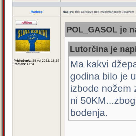
Mariooo
Naslov:
Re: Sarajevo pod muslimanskom upravom
POL_GASOL je na
Lutorčina je nap
Ma kakvi džepa
Pridružen/a:
28 vel 2022, 18:25
Postovi:
4723
godina bilo je
izbode nožem zb
ni 50KM...zbog 
bodenja.