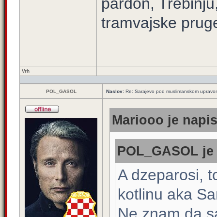
pardon, Trebinju
tramvajske pruge
Vrh
POL_GASOL
Naslov:
Re: Sarajevo pod muslimanskom upravo
Mariooo je napis
POL_GASOL je n
A dzeparosi, 
kotlinu aka Sa
Ne znam da s