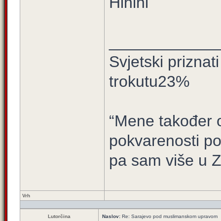
Hihihi
____________
Svjetski prizna
trokutu23%
“Mene također ov
pokvarenosti po
pa sam više u 
Vrh
Lutorčina
Naslov:
Re: Sarajevo pod muslimanskom upravom