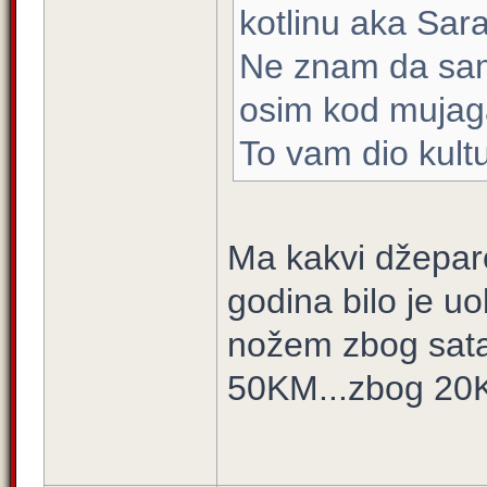
kotlinu aka Sara
Ne znam da sam
osim kod mujag
To vam dio kultu
Ma kakvi džeparo
godina bilo je u
nožem zbog sata,t
50KM...zbog 20KM