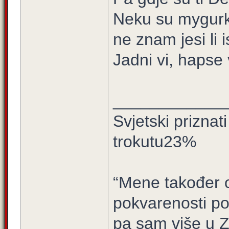
Neku su mygurku
ne znam jesi li i
Jadni vi, haps
____________
Svjetski prizna
trokutu23%
“Mene također ov
pokvarenosti po
pa sam više u 