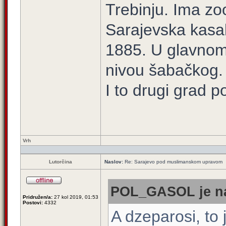
Trebinju. Ima zoo
Sarajevska kasab
1885. U glavnom
nivou šabačkog.
I to drugi grad p
Vrh
Lutorčina
Naslov:
Re: Sarajevo pod muslimanskom upravom
POL_GASOL je na
Pridružen/a:
27 kol 2019, 01:53
Postovi:
4332
A dzeparosi, to