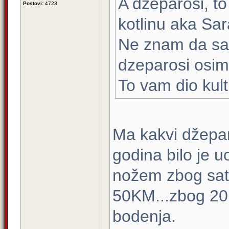
A dzeparosi, t
Postovi:
4723
kotlinu aka Sar
Ne znam da sa
dzeparosi osim
To vam dio kult
Ma kakvi džepar
godina bilo je 
nožem zbog sata,
50KM...zbog 20K
bodenja.