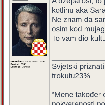
A dzeparosi, to
kotlinu aka Sar
Ne znam da sam
osim kod mujag
To vam dio kult
____________
Pridružen/a:
08 ruj 2010, 08:54
Svjetski prizna
Postovi:
7533
Lokacija:
Danska
trokutu23%
“Mene također ov
pokvarenosti po