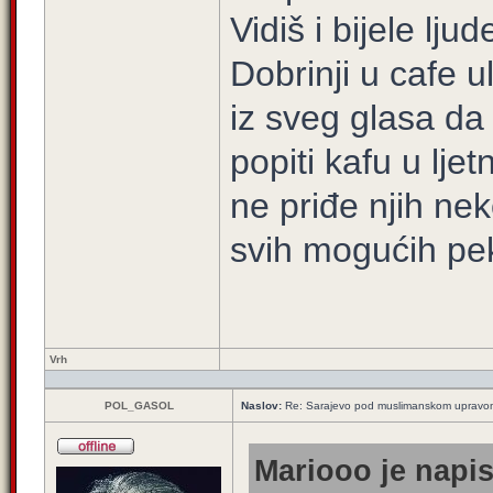
Vidiš i bijele lj
Dobrinji u cafe u
iz sveg glasa da
popiti kafu u lje
ne priđe njih nek
svih mogućih pe
Vrh
POL_GASOL
Naslov:
Re: Sarajevo pod muslimanskom upravo
Mariooo je napis