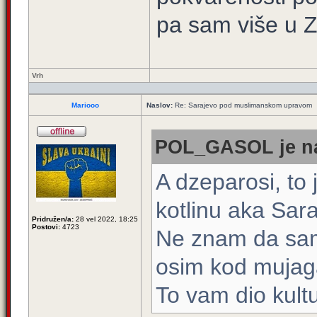
pa sam više u 
Vrh
Mariooo
Naslov:
Re: Sarajevo pod muslimanskom upravom
POL_GASOL je na
A dzeparosi, to
kotlinu aka Sara
Pridružen/a:
28 vel 2022, 18:25
Postovi:
4723
Ne znam da sam
osim kod mujag
To vam dio kultu