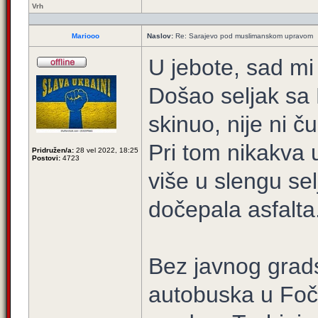
Vrh
Mariooo
Naslov:
Re: Sarajevo pod muslimanskom upravom
U jebote, sad mi 
Došao seljak sa 
skinuo, nije ni č
Pri tom nikakva 
Pridružen/a:
28 vel 2022, 18:25
Postovi:
4723
više u slengu se
dočepala asfalta
Bez javnog grad
autobuska u Foči 