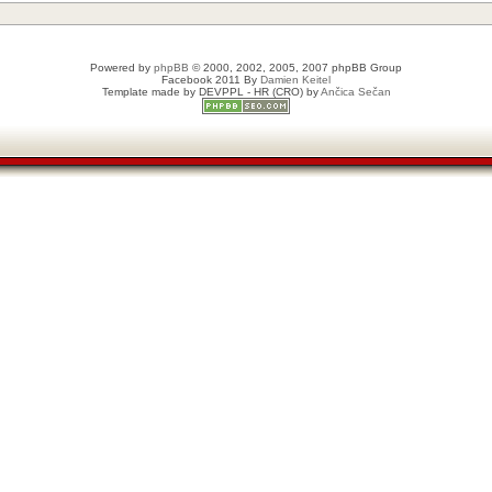
Powered by
phpBB
© 2000, 2002, 2005, 2007 phpBB Group
Facebook 2011 By
Damien Keitel
Template made by
DEVPPL
- HR (CRO) by
Ančica Sečan