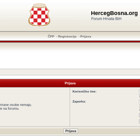
HercegBosna.org
Forum Hrvata BiH
ČPP
-
Registracija
-
Prijava
Prijava
Korisničko ime:
Zaporka:
strirane osobe nemaju.
ede na forumu.