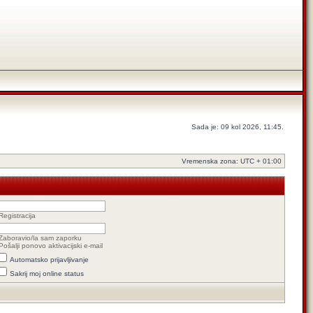
Sada je: 09 kol 2026, 11:45.
Vremenska zona: UTC + 01:00
Registracija
Zaboravio/la sam zaporku
Pošalji ponovo aktivacijski e-mail
Automatsko prijavljivanje
Sakrij moj online status