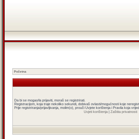
Početna
Da bi se mogao/la prijaviti, moraš se registrirati.
Registracijom, koja traje nekoliko sekundi, dobivaš ovlasti/mogućnosti koje neregi
Prije registriranja/prijavljivanja, molim(o), prouči Uvjete korištenja i Pravila koja vrij
Uvjeti korištenja
|
Zaštita privatnosti