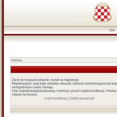
ČPP
Početna
Da bi se mogao/la prijaviti, moraš se registrirati.
Registracijom, koja traje nekoliko sekundi, dobivaš ovlasti/mogućnosti koj
neregistrirane osobe nemaju.
Prije registriranja/prijavljivanja, molim(o), prouči Uvjete korištenja i Pravila
vrijede na forumu.
Uvjeti korištenja
|
Zaštita privatnosti