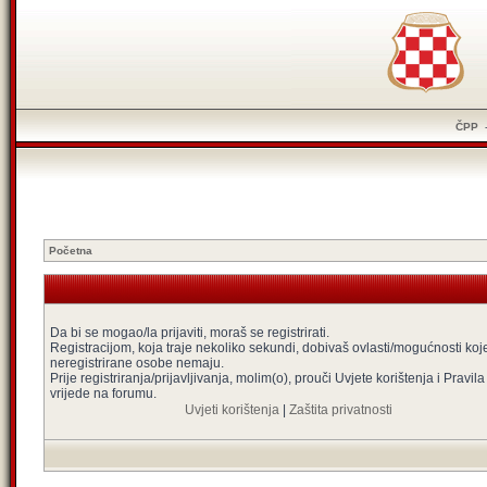
ČPP
Početna
Da bi se mogao/la prijaviti, moraš se registrirati.
Registracijom, koja traje nekoliko sekundi, dobivaš ovlasti/mogućnosti koj
neregistrirane osobe nemaju.
Prije registriranja/prijavljivanja, molim(o), prouči Uvjete korištenja i Pravila
vrijede na forumu.
Uvjeti korištenja
|
Zaštita privatnosti