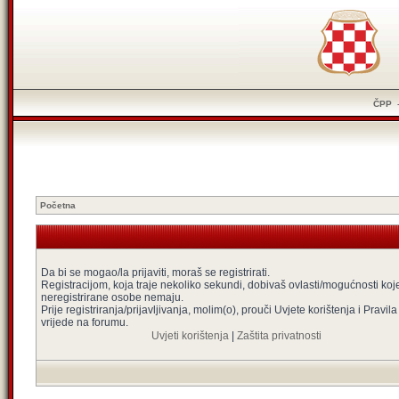
ČPP
Početna
Da bi se mogao/la prijaviti, moraš se registrirati.
Registracijom, koja traje nekoliko sekundi, dobivaš ovlasti/mogućnosti koj
neregistrirane osobe nemaju.
Prije registriranja/prijavljivanja, molim(o), prouči Uvjete korištenja i Pravila
vrijede na forumu.
Uvjeti korištenja
|
Zaštita privatnosti