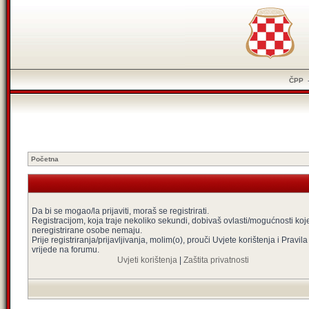
ČPP
Početna
Da bi se mogao/la prijaviti, moraš se registrirati.
Registracijom, koja traje nekoliko sekundi, dobivaš ovlasti/mogućnosti koj
neregistrirane osobe nemaju.
Prije registriranja/prijavljivanja, molim(o), prouči Uvjete korištenja i Pravila
vrijede na forumu.
Uvjeti korištenja
|
Zaštita privatnosti