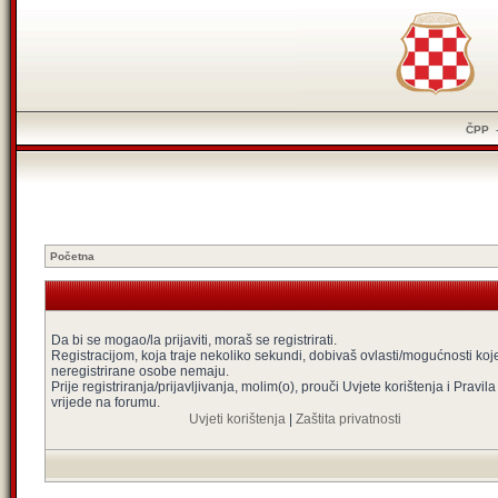
ČPP
Početna
Da bi se mogao/la prijaviti, moraš se registrirati.
Registracijom, koja traje nekoliko sekundi, dobivaš ovlasti/mogućnosti koj
neregistrirane osobe nemaju.
Prije registriranja/prijavljivanja, molim(o), prouči Uvjete korištenja i Pravila
vrijede na forumu.
Uvjeti korištenja
|
Zaštita privatnosti