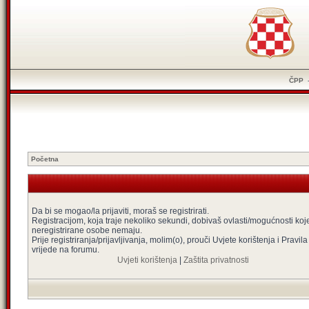
ČPP
Početna
Da bi se mogao/la prijaviti, moraš se registrirati.
Registracijom, koja traje nekoliko sekundi, dobivaš ovlasti/mogućnosti koj
neregistrirane osobe nemaju.
Prije registriranja/prijavljivanja, molim(o), prouči Uvjete korištenja i Pravila
vrijede na forumu.
Uvjeti korištenja
|
Zaštita privatnosti