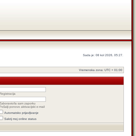
Sada je: 08 kol 2026, 05:27.
Vremenska zona: UTC + 01:00
Registracija
Zaboravio/la sam zaporku
Pošalji ponovo aktivacijski e-mail
Automatsko prijavljivanje
Sakrij moj online status