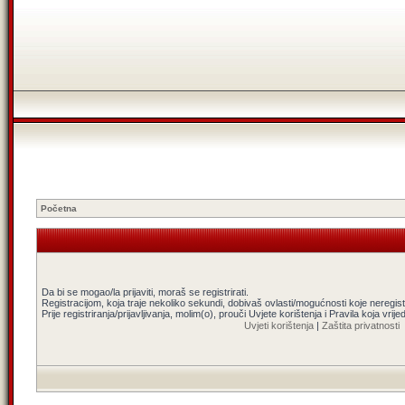
Početna
Da bi se mogao/la prijaviti, moraš se registrirati.
Registracijom, koja traje nekoliko sekundi, dobivaš ovlasti/mogućnosti koje neregi
Prije registriranja/prijavljivanja, molim(o), prouči Uvjete korištenja i Pravila koja vrij
Uvjeti korištenja
|
Zaštita privatnosti