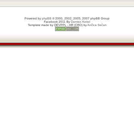
Powered by
phpBB
© 2000, 2002, 2005, 2007 phpBB Group
Facebook 2011 By
Damien Keitel
Template made by
DEVPPL
- HR (CRO) by
Ančica Sečan