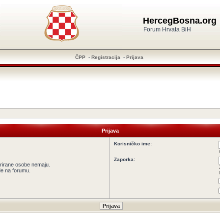
HercegBosna.org
Forum Hrvata BiH
ČPP
-
Registracija
-
Prijava
Prijava
Korisničko ime:
Zaporka:
strirane osobe nemaju.
ede na forumu.