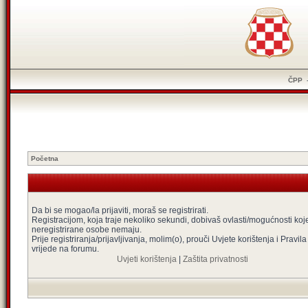
ČPP
Početna
Da bi se mogao/la prijaviti, moraš se registrirati.
Registracijom, koja traje nekoliko sekundi, dobivaš ovlasti/mogućnosti koj
neregistrirane osobe nemaju.
Prije registriranja/prijavljivanja, molim(o), prouči Uvjete korištenja i Pravila
vrijede na forumu.
Uvjeti korištenja
|
Zaštita privatnosti