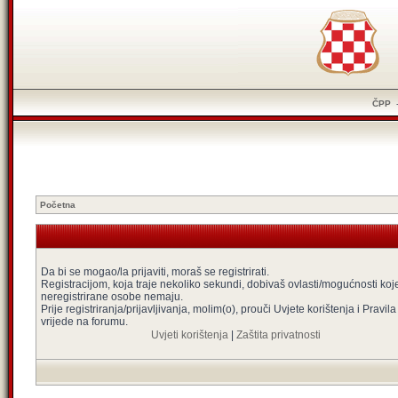
ČPP
Početna
Da bi se mogao/la prijaviti, moraš se registrirati.
Registracijom, koja traje nekoliko sekundi, dobivaš ovlasti/mogućnosti koj
neregistrirane osobe nemaju.
Prije registriranja/prijavljivanja, molim(o), prouči Uvjete korištenja i Pravila
vrijede na forumu.
Uvjeti korištenja
|
Zaštita privatnosti