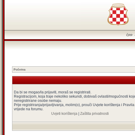
ČPP
Početna
Da bi se mogao/la prijaviti, moraš se registrirati.
Registracijom, koja traje nekoliko sekundi, dobivaš ovlasti/mogućnosti koj
neregistrirane osobe nemaju.
Prije registriranja/prijavljivanja, molim(o), prouči Uvjete korištenja i Pravila
vrijede na forumu.
Uvjeti korištenja
|
Zaštita privatnosti