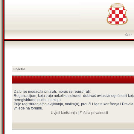
ČPP
Početna
Da bi se mogao/la prijaviti, moraš se registrirati.
Registracijom, koja traje nekoliko sekundi, dobivaš ovlasti/mogućnosti koj
neregistrirane osobe nemaju.
Prije registriranja/prijavljivanja, molim(o), prouči Uvjete korištenja i Pravila
vrijede na forumu.
Uvjeti korištenja
|
Zaštita privatnosti