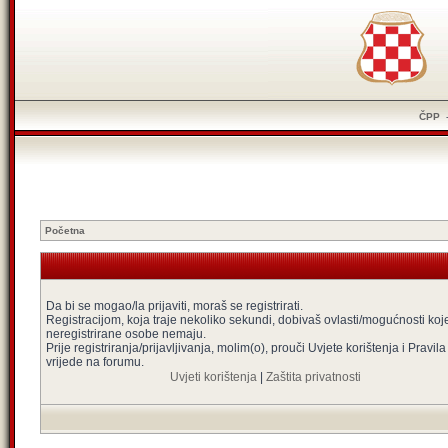
ČPP
Početna
Da bi se mogao/la prijaviti, moraš se registrirati.
Registracijom, koja traje nekoliko sekundi, dobivaš ovlasti/mogućnosti koj
neregistrirane osobe nemaju.
Prije registriranja/prijavljivanja, molim(o), prouči Uvjete korištenja i Pravila
vrijede na forumu.
Uvjeti korištenja
|
Zaštita privatnosti