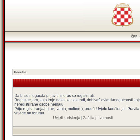
ČPP
Početna
Da bi se mogao/la prijaviti, moraš se registrirati.
Registracijom, koja traje nekoliko sekundi, dobivaš ovlasti/mogućnosti koj
neregistrirane osobe nemaju.
Prije registriranja/prijavljivanja, molim(o), prouči Uvjete korištenja i Pravila
vrijede na forumu.
Uvjeti korištenja
|
Zaštita privatnosti