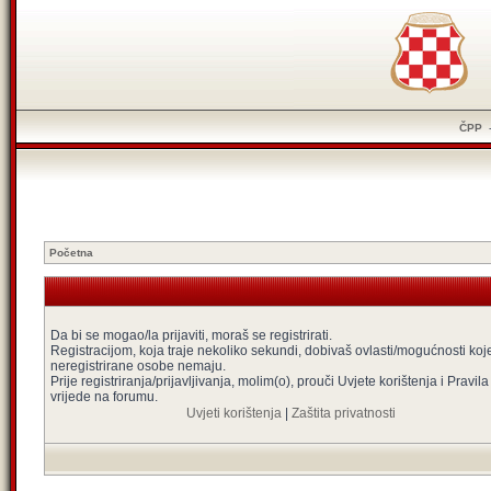
ČPP
Početna
Da bi se mogao/la prijaviti, moraš se registrirati.
Registracijom, koja traje nekoliko sekundi, dobivaš ovlasti/mogućnosti koj
neregistrirane osobe nemaju.
Prije registriranja/prijavljivanja, molim(o), prouči Uvjete korištenja i Pravila
vrijede na forumu.
Uvjeti korištenja
|
Zaštita privatnosti