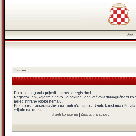
ČPP
Početna
Da bi se mogao/la prijaviti, moraš se registrirati.
Registracijom, koja traje nekoliko sekundi, dobivaš ovlasti/mogućnosti koj
neregistrirane osobe nemaju.
Prije registriranja/prijavljivanja, molim(o), prouči Uvjete korištenja i Pravila
vrijede na forumu.
Uvjeti korištenja
|
Zaštita privatnosti