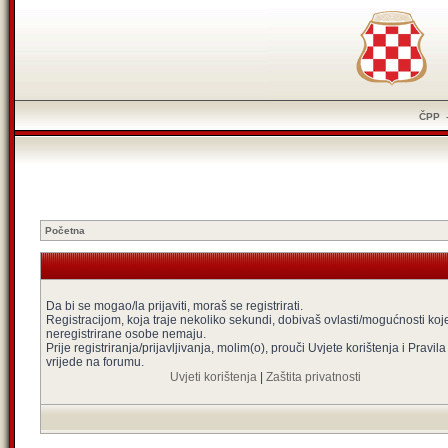
ČPP
Početna
Da bi se mogao/la prijaviti, moraš se registrirati.
Registracijom, koja traje nekoliko sekundi, dobivaš ovlasti/mogućnosti koj
neregistrirane osobe nemaju.
Prije registriranja/prijavljivanja, molim(o), prouči Uvjete korištenja i Pravila
vrijede na forumu.
Uvjeti korištenja
|
Zaštita privatnosti