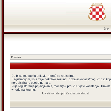
ČPP
Početna
Da bi se mogao/la prijaviti, moraš se registrirati.
Registracijom, koja traje nekoliko sekundi, dobivaš ovlasti/mogućnosti koj
neregistrirane osobe nemaju.
Prije registriranja/prijavljivanja, molim(o), prouči Uvjete korištenja i Pravila
vrijede na forumu.
Uvjeti korištenja
|
Zaštita privatnosti