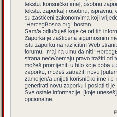
tekstu: korisničko ime], osobnu zapor
tekstu: zaporka] i osobnu, ispravnu, e
su zaštićeni zakonom/ima koji vrijede 
“HercegBosna.org” hostan.
Sam/a odlučuješ koje će od tih inform
Zaporka je zaštićena sigurnosnim me
istu zaporku na različitim Web stran
forumu. Imaj na umu da niti “HercegBo
strana neće/nemaju pravo tražiti od t
možeš promijeniti u bilo koje doba u
zaporku, možeš zatražiti novu [put
zamoljen/a unijeti korisničko ime i 
generirati novu zaporku i poslati ti je 
Sve ostale informacije, [koje uneseš]
opcionalne.
P