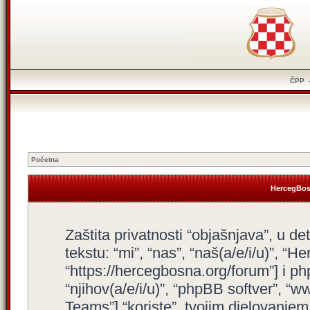
ČPP
Početna
HercegBosn
Zaštita privatnosti “objašnjava”, u d
tekstu: “mi”, “nas”, “naš(a/e/i/u)”, “
“https://hercegbosna.org/forum”] i php
“njihov(a/e/i/u)”, “phpBB softver”,
Teams”] “koriste”, tvojim djelovanjem