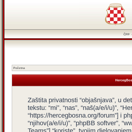
ČPP
Početna
HercegBosn
Zaštita privatnosti “objašnjava”, u d
tekstu: “mi”, “nas”, “naš(a/e/i/u)”, “
“https://hercegbosna.org/forum”] i php
“njihov(a/e/i/u)”, “phpBB softver”,
Teams”] “koriste”, tvojim djelovanjem