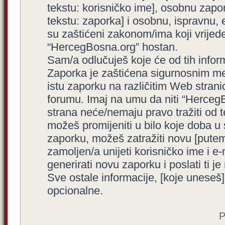
tekstu: korisničko ime], osobnu zapor
tekstu: zaporka] i osobnu, ispravnu, e
su zaštićeni zakonom/ima koji vrijede 
“HercegBosna.org” hostan.
Sam/a odlučuješ koje će od tih inform
Zaporka je zaštićena sigurnosnim me
istu zaporku na različitim Web stran
forumu. Imaj na umu da niti “HercegBo
strana neće/nemaju pravo tražiti od t
možeš promijeniti u bilo koje doba u
zaporku, možeš zatražiti novu [put
zamoljen/a unijeti korisničko ime i 
generirati novu zaporku i poslati ti je 
Sve ostale informacije, [koje uneseš]
opcionalne.
P