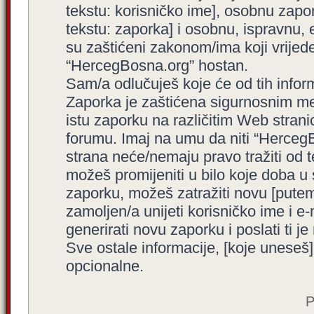
tekstu: korisničko ime], osobnu zapor
tekstu: zaporka] i osobnu, ispravnu, e
su zaštićeni zakonom/ima koji vrijede 
“HercegBosna.org” hostan.
Sam/a odlučuješ koje će od tih inform
Zaporka je zaštićena sigurnosnim me
istu zaporku na različitim Web stran
forumu. Imaj na umu da niti “HercegBo
strana neće/nemaju pravo tražiti od t
možeš promijeniti u bilo koje doba u
zaporku, možeš zatražiti novu [put
zamoljen/a unijeti korisničko ime i 
generirati novu zaporku i poslati ti je 
Sve ostale informacije, [koje uneseš]
opcionalne.
P