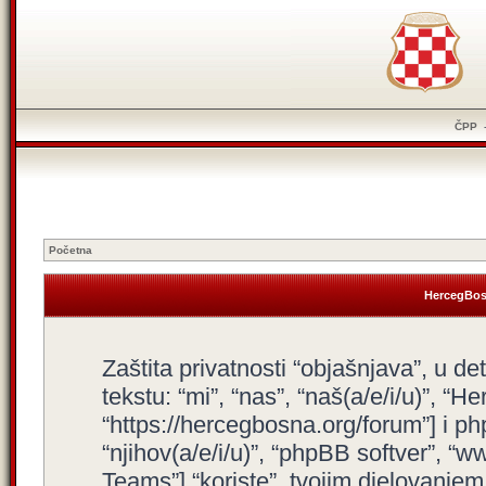
ČPP
Početna
HercegBosn
Zaštita privatnosti “objašnjava”, u d
tekstu: “mi”, “nas”, “naš(a/e/i/u)”, “
“https://hercegbosna.org/forum”] i php
“njihov(a/e/i/u)”, “phpBB softver”,
Teams”] “koriste”, tvojim djelovanjem