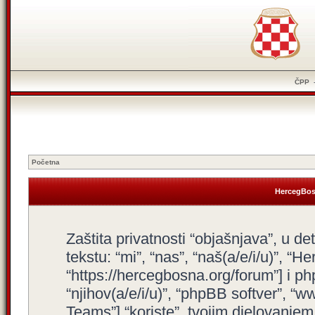
ČPP
Početna
HercegBosn
Zaštita privatnosti “objašnjava”, u d
tekstu: “mi”, “nas”, “naš(a/e/i/u)”, “
“https://hercegbosna.org/forum”] i php
“njihov(a/e/i/u)”, “phpBB softver”,
Teams”] “koriste”, tvojim djelovanjem