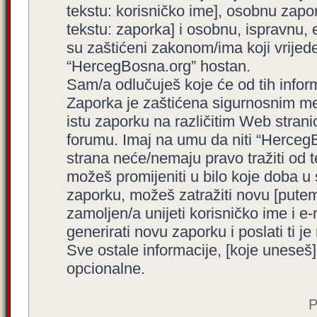
tekstu: korisničko ime], osobnu zapor
tekstu: zaporka] i osobnu, ispravnu, e
su zaštićeni zakonom/ima koji vrijede 
“HercegBosna.org” hostan.
Sam/a odlučuješ koje će od tih inform
Zaporka je zaštićena sigurnosnim me
istu zaporku na različitim Web stran
forumu. Imaj na umu da niti “HercegBo
strana neće/nemaju pravo tražiti od t
možeš promijeniti u bilo koje doba u
zaporku, možeš zatražiti novu [put
zamoljen/a unijeti korisničko ime i 
generirati novu zaporku i poslati ti je 
Sve ostale informacije, [koje uneseš]
opcionalne.
P