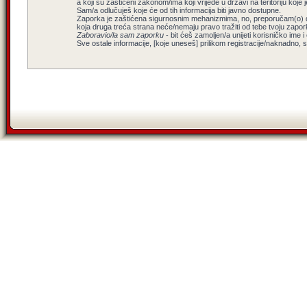
a koji su zaštićeni zakonom/ima koji vrijede u državi na teritoriju koj
Sam/a odlučuješ koje će od tih informacija biti javno dostupne.
Zaporka je zaštićena sigurnosnim mehanizmima, no, preporučam(o) da n
koja druga treća strana neće/nemaju pravo tražiti od tebe tvoju zapo
Zaboravio/la sam zaporku
- bit ćeš zamoljen/a unijeti korisničko ime 
Sve ostale informacije, [koje uneseš] prilikom registracije/naknadno, 