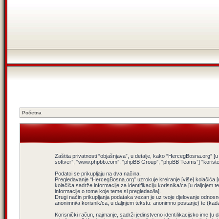
Početna
Zaštita privatnosti “objašnjava”, u detalje, kako “HercegBosna.org” [u d
softver”, “www.phpbb.com”, “phpBB Group”, “phpBB Teams”] “koriste”, tv
Podatci se prikupljaju na dva načina.
Pregledavanje “HercegBosna.org” uzrokuje kreiranje [više] kolačića 
kolačića sadrže informacije za identifikaciju korisnika/ca [u daljnjem te
informacije o tome koje teme si pregledao/la].
Drugi način prikupljanja podataka vezan je uz tvoje djelovanje odnosn
anonimni/a korisnik/ca, u daljnjem tekstu: anonimno postanje) te (kada
Korisnički račun, najmanje, sadrži jedinstveno identifikacijsko ime [u 