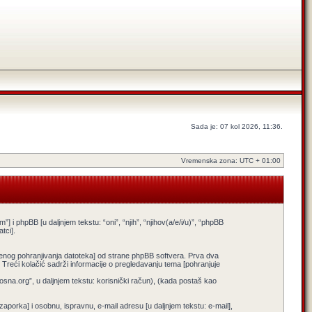
Sada je: 07 kol 2026, 11:36.
Vremenska zona: UTC + 01:00
 i phpBB [u daljnjem tekstu: “oni”, “njih”, “njihov(a/e/i/u)”, “phpBB
tci].
menog pohranjivanja datoteka] od strane phpBB softvera. Prva dva
”]. Treći kolačić sadrži informacije o pregledavanju tema [pohranjuje
osna.org”, u daljnjem tekstu: korisnički račun), (kada postaš kao
 zaporka] i osobnu, ispravnu, e-mail adresu [u daljnjem tekstu: e-mail],