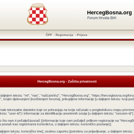
HercegBosna.org
Forum Hrvata BiH
ČPP
-
Registracija
-
Prijava
HercegBosna.org - Zaštita privatnosti
aljnjem tekstu: “mi”, “nas”, “naš(a/e/i/u)”, “HercegBosna.org”, “https://hercegbosna.org/forum”]
ojim djelovanjem [korištenjem foruma], prikupljene informacije [u daljnjem tekstu: tvoji poda
[male tekstualne datoteke koje se pohranjuju na tvoje računalo u preglednikovu mapu privre
kstu: “user-id”] i informacije za identifikaciju anonimnih sesija [u daljnjem tekstu: “session-id
o što nam ti pošalješ/postaš [(informacije koje nam pošalješ prilikom registracije na “HercegB
 postaš kao registriran/a korisnik/ca, u daljnjem tekstu: korisničko postanje)].
daljnjem tekstu: korisničko ime], osobnu zaporku [potrebnu za prijavljivanje, u daljnjem tekstu: