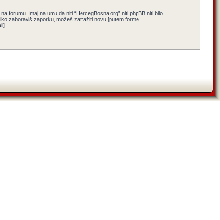
a forumu. Imaj na umu da niti “HercegBosna.org” niti phpBB niti bilo
koliko zaboraviš zaporku, možeš zatražiti novu [putem forme
l].