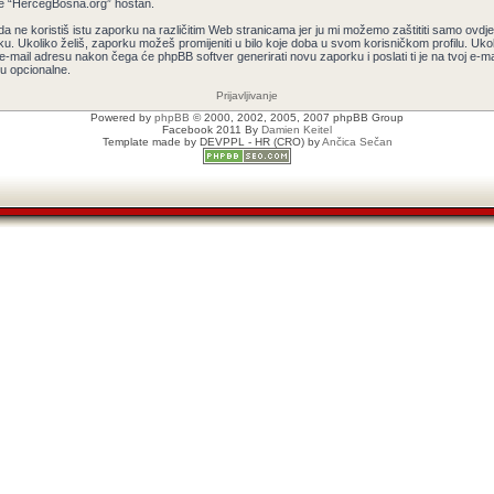
e je “HercegBosna.org” hostan.
e koristiš istu zaporku na različitim Web stranicama jer ju mi možemo zaštititi samo ovdje n
rku. Ukoliko želiš, zaporku možeš promijeniti u bilo koje doba u svom korisničkom profilu. U
i e-mail adresu nakon čega će phpBB softver generirati novu zaporku i poslati ti je na tvoj e-mai
su opcionalne.
Prijavljivanje
Powered by
phpBB
© 2000, 2002, 2005, 2007 phpBB Group
Facebook 2011 By
Damien Keitel
Template made by
DEVPPL
- HR (CRO) by
Ančica Sečan