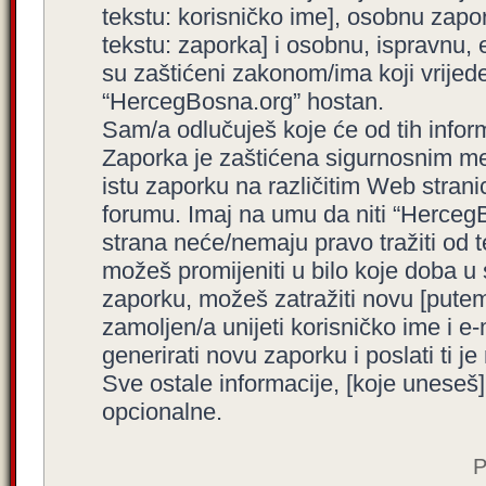
tekstu: korisničko ime], osobnu zapor
tekstu: zaporka] i osobnu, ispravnu, e
su zaštićeni zakonom/ima koji vrijede 
“HercegBosna.org” hostan.
Sam/a odlučuješ koje će od tih inform
Zaporka je zaštićena sigurnosnim me
istu zaporku na različitim Web stran
forumu. Imaj na umu da niti “HercegBo
strana neće/nemaju pravo tražiti od t
možeš promijeniti u bilo koje doba u
zaporku, možeš zatražiti novu [put
zamoljen/a unijeti korisničko ime i 
generirati novu zaporku i poslati ti je 
Sve ostale informacije, [koje uneseš]
opcionalne.
P