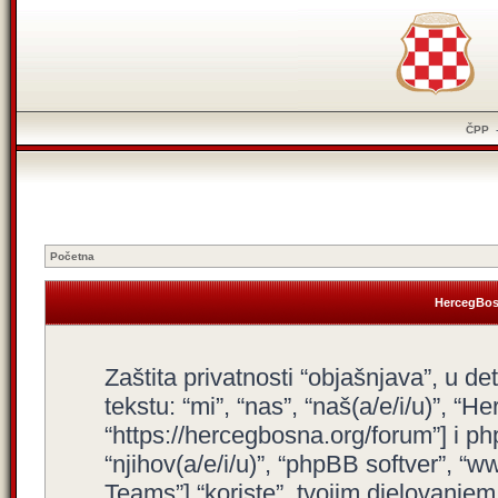
ČPP
Početna
HercegBosn
Zaštita privatnosti “objašnjava”, u d
tekstu: “mi”, “nas”, “naš(a/e/i/u)”, “
“https://hercegbosna.org/forum”] i php
“njihov(a/e/i/u)”, “phpBB softver”,
Teams”] “koriste”, tvojim djelovanjem