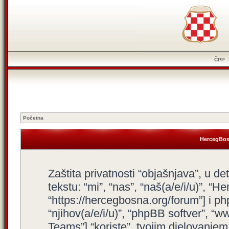
ČPP
Početna
HercegBosn
Zaštita privatnosti “objašnjava”, u d
tekstu: “mi”, “nas”, “naš(a/e/i/u)”, “
“https://hercegbosna.org/forum”] i php
“njihov(a/e/i/u)”, “phpBB softver”,
Teams”] “koriste”, tvojim djelovanjem