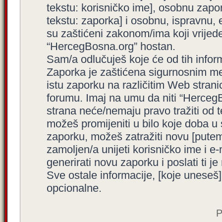
tekstu: korisničko ime], osobnu zapor
tekstu: zaporka] i osobnu, ispravnu, e
su zaštićeni zakonom/ima koji vrijede 
“HercegBosna.org” hostan.
Sam/a odlučuješ koje će od tih inform
Zaporka je zaštićena sigurnosnim me
istu zaporku na različitim Web stran
forumu. Imaj na umu da niti “HercegBo
strana neće/nemaju pravo tražiti od t
možeš promijeniti u bilo koje doba u
zaporku, možeš zatražiti novu [put
zamoljen/a unijeti korisničko ime i 
generirati novu zaporku i poslati ti je 
Sve ostale informacije, [koje uneseš]
opcionalne.
P