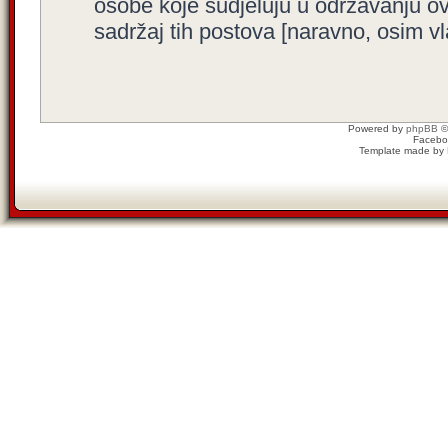
osobe koje sudjeluju u održavanju o
sadržaj tih postova [naravno, osim vla
Powered by
phpBB
©
Facebo
Template made by