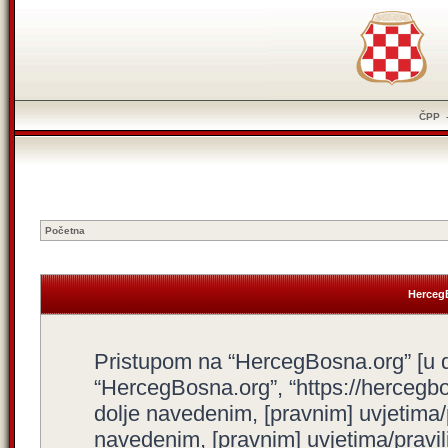
ČPP
Početna
HercegB
Pristupom na “HercegBosna.org” [u dal
“HercegBosna.org”, “https://hercegbo
dolje navedenim, [pravnim] uvjetima/
navedenim, [pravnim] uvjetima/pravili