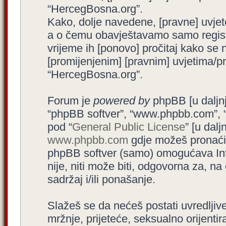
“HercegBosna.org”.
Kako, dolje navedene, [pravne] uvjet
a o čemu obavještavamo samo registr
vrijeme ih [ponovo] pročitaj kako se 
[promijenjenim] [pravnim] uvjetima/pra
“HercegBosna.org”.
Forum je
powered by
phpBB [u daljnjem
“phpBB softver”, “www.phpbb.com”, 
pod “
General Public License
” [u dal
www.phpbb.com
gdje možeš pronaći (
phpBB softver (samo) omogućava Int
nije, niti može biti, odgovorna za, 
sadržaj i/ili ponašanje.
Slažeš se da nećeš postati uvredljive
mržnje, prijeteće, seksualno orijenti