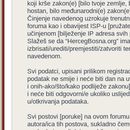
koji krše zakon(e) [bilo tvoje zemlje,
hostan, bilo međunarodni(e) zakon(e)
Činjenje navedenog uzrokuje trenutno i
foruma kao i obavijest ISP-u [pružatel
učinjenom [bilježenje IP adresa svih
Slažeš se da “HercegBosna.org” ima 
izbrisati/urediti/premjestiti/zatvorit
navedenom.
Svi podatci, upisani prilikom registra
podatak ne smije i neće biti dan na u
i onih-ako/što/kako podliježe zakonu
i neće biti odgovorni/e ukoliko usli
u/otkrivanja podataka.
Svi postovi [poruke] na ovom forumu
autora/ica tih postova, sukladno čemu