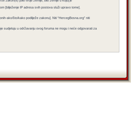
e zakon(e) [bilo tvoje zemlje, bilo zemlje u kojoj je
jenom [bilježenje IP adresa svih postova služi upravo tome].
i onih-ako/što/kako podliježe zakonu]. Niti “HercegBosna.org” niti
koje sudjeluju u održavanju ovog foruma ne mogu i neće odgovarati za