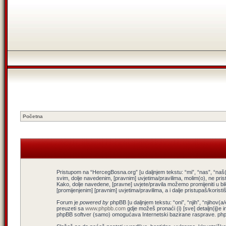
Početna
Pristupom na “HercegBosna.org” [u daljnjem tekstu: “mi”, “nas”, “naš(
svim, dolje navedenim, [pravnim] uvjetima/pravilima, molim(o), ne pris
Kako, dolje navedene, [pravne] uvjete/pravila možemo promijeniti u b
[promijenjenim] [pravnim] uvjetima/pravilima, a i dalje pristupaš/koris
Forum je
powered by
phpBB [u daljnjem tekstu: “oni”, “njih”, “njiho
preuzeti sa
www.phpbb.com
gdje možeš pronaći (i) [sve] detaljn(ij)e 
phpBB softver (samo) omogućava Internetski bazirane rasprave. phpBB