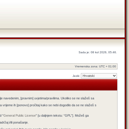
Sada je: 08 kol 2026, 05:46.
Vremenska zona: UTC + 01:00
Jezik:
lje navedenim, [pravnim] uvjetima/pravilima. Ukoliko se ne slažeš sa
 vrijeme ih [ponovo] pročitaj kako se nebi dogodilo da se ne slažeš s
d “
General Public License
” [u daljnjem tekstu: “GPL”]. Možeš ga
žaj i/ili ponašanje.