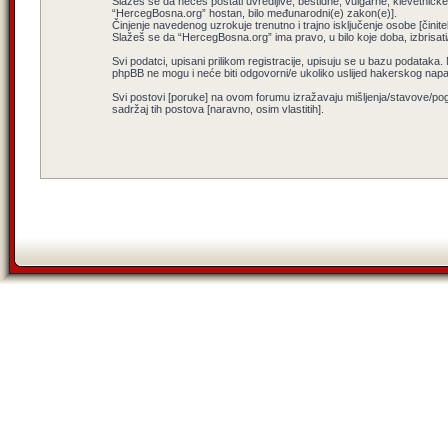
Slažeš se da nećeš postati uvredljive, bestidne, vulgarne, klevetničke, 
“HercegBosna.org” hostan, bilo međunarodni(e) zakon(e)].
Činjenje navedenog uzrokuje trenutno i trajno isključenje osobe [činitel
Slažeš se da “HercegBosna.org” ima pravo, u bilo koje doba, izbrisati
Svi podatci, upisani prilikom registracije, upisuju se u bazu podataka.
phpBB ne mogu i neće biti odgovorni/e ukoliko uslijed hakerskog nap
Svi postovi [poruke] na ovom forumu izražavaju mišljenja/stavove/pog
sadržaj tih postova [naravno, osim vlastitih].