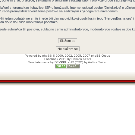
pune mržnje, prijeteće, seksualno orijentirane sadržaje kao ni bilo koje druge sadržaje koji krš
ja/ice] s foruma kao i obavijest ISP-u [pružatelju Internet usluga] osobe [činitelja/ice] o učin
/urediti/premjestiti/zatvoriti teme/postove sa sadržajem koji odgovara navedenom.
 Niti jedan podatak ne smije i neće biti dan na uvid ikojoj osobi [osim tebi, “HercegBosna.org” 
ada dođe do uvida u/otkrivanja podataka.
lede autora/ica tih postova, sukladno čemu administratori/ce, moderatori/ce i ostale osobe 
Powered by
phpBB
© 2000, 2002, 2005, 2007 phpBB Group
Facebook 2011 By
Damien Keitel
Template made by
DEVPPL
- HR (CRO) by
Ančica Sečan