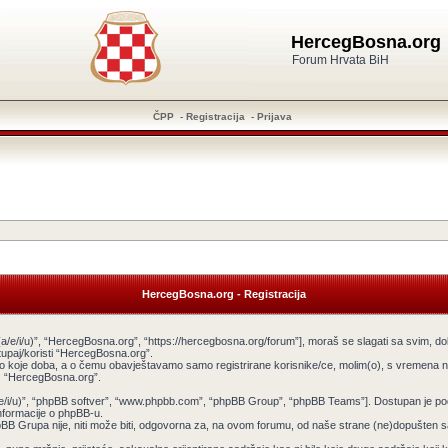
HercegBosna.org
Forum Hrvata BiH
ČPP
-
Registracija
-
Prijava
HercegBosna.org - Registracija
a/e/i/u)”, “HercegBosna.org”, “https://hercegbosna.org/forum”], moraš se slagati sa svim, do
tupaj/koristi “HercegBosna.org”.
ilo koje doba, a o čemu obavještavamo samo registrirane korisnike/ce, molim(o), s vremena na
tiš “HercegBosna.org”.
v(a/e/i/u)”, “phpBB softver”, “www.phpbb.com”, “phpBB Group”, “phpBB Teams”]. Dostupan je po
informacije o phpBB-u.
 Grupa nije, niti može biti, odgovorna za, na ovom forumu, od naše strane (ne)dopušten sadr