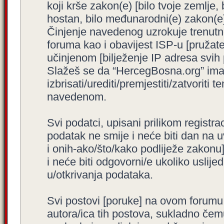
koji krše zakon(e) [bilo tvoje zemlje,
hostan, bilo međunarodni(e) zakon(e)
Činjenje navedenog uzrokuje trenutno i
foruma kao i obavijest ISP-u [pružatel
učinjenom [bilježenje IP adresa svih
Slažeš se da “HercegBosna.org” ima 
izbrisati/urediti/premjestiti/zatvorit
navedenom.
Svi podatci, upisani prilikom registra
podatak ne smije i neće biti dan na u
i onih-ako/što/kako podliježe zakonu
i neće biti odgovorni/e ukoliko usli
u/otkrivanja podataka.
Svi postovi [poruke] na ovom forumu
autora/ica tih postova, sukladno čemu