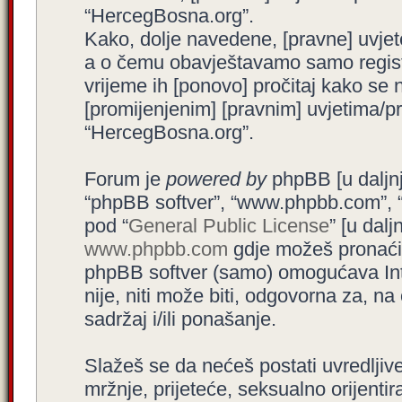
“HercegBosna.org”.
Kako, dolje navedene, [pravne] uvjet
a o čemu obavještavamo samo registr
vrijeme ih [ponovo] pročitaj kako se 
[promijenjenim] [pravnim] uvjetima/pra
“HercegBosna.org”.
Forum je
powered by
phpBB [u daljnjem
“phpBB softver”, “www.phpbb.com”, 
pod “
General Public License
” [u dal
www.phpbb.com
gdje možeš pronaći (
phpBB softver (samo) omogućava Int
nije, niti može biti, odgovorna za, 
sadržaj i/ili ponašanje.
Slažeš se da nećeš postati uvredljive
mržnje, prijeteće, seksualno orijenti