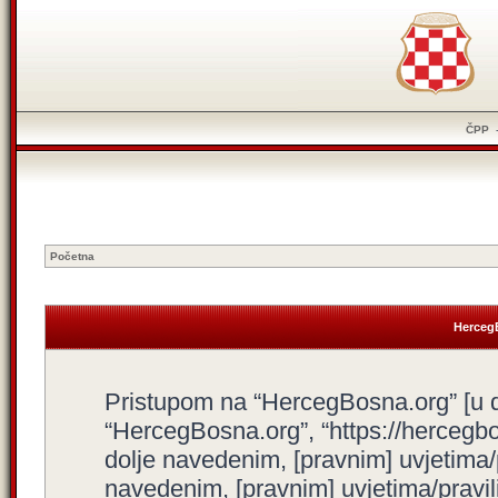
ČPP
Početna
HercegB
Pristupom na “HercegBosna.org” [u dal
“HercegBosna.org”, “https://hercegbo
dolje navedenim, [pravnim] uvjetima/
navedenim, [pravnim] uvjetima/pravili