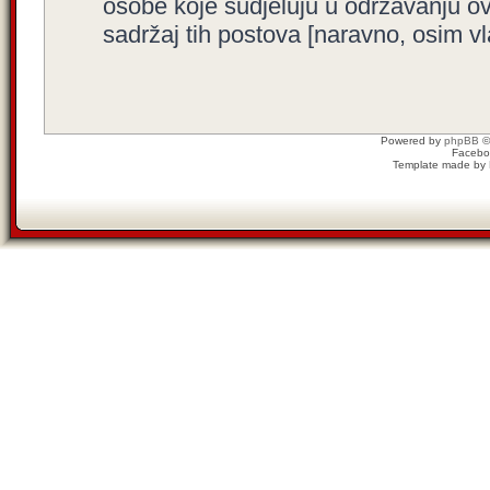
osobe koje sudjeluju u održavanju o
sadržaj tih postova [naravno, osim vla
Powered by
phpBB
©
Facebo
Template made by