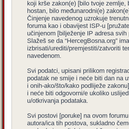
koji krše zakon(e) [bilo tvoje zemlje,
hostan, bilo međunarodni(e) zakon(e)
Činjenje navedenog uzrokuje trenutno i
foruma kao i obavijest ISP-u [pružatel
učinjenom [bilježenje IP adresa svih
Slažeš se da “HercegBosna.org” ima 
izbrisati/urediti/premjestiti/zatvorit
navedenom.
Svi podatci, upisani prilikom registra
podatak ne smije i neće biti dan na u
i onih-ako/što/kako podliježe zakonu
i neće biti odgovorni/e ukoliko usli
u/otkrivanja podataka.
Svi postovi [poruke] na ovom forumu
autora/ica tih postova, sukladno čemu