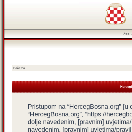
ČPP
Početna
HercegB
Pristupom na “HercegBosna.org” [u dal
“HercegBosna.org”, “https://hercegbo
dolje navedenim, [pravnim] uvjetima/
navedenim, [pravnim] uvjetima/pravili