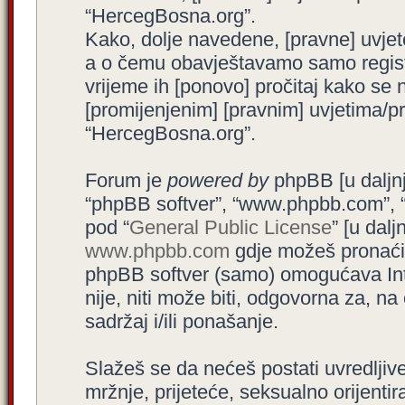
“HercegBosna.org”.
Kako, dolje navedene, [pravne] uvjet
a o čemu obavještavamo samo registr
vrijeme ih [ponovo] pročitaj kako se 
[promijenjenim] [pravnim] uvjetima/pra
“HercegBosna.org”.
Forum je
powered by
phpBB [u daljnjem
“phpBB softver”, “www.phpbb.com”, 
pod “
General Public License
” [u dal
www.phpbb.com
gdje možeš pronaći (
phpBB softver (samo) omogućava Int
nije, niti može biti, odgovorna za, 
sadržaj i/ili ponašanje.
Slažeš se da nećeš postati uvredljive
mržnje, prijeteće, seksualno orijenti